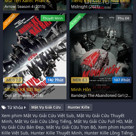
Mũi Tên Xanh: Phần 4
Tiếng Kêu Cứu Lúc Nửa Đêm
Arrow: Season 4 (2015)
Midnight (2021)
US-MOVIE
K-MOVIE
Thuyết Minh
Phụ Đề
140 Phút
107 Phút
IMDb 7.0
IMDb 6.3
Những Kẻ Bất Bại
Minh Hôn
Den of Thieves (2018)
Baridegi: The Abandoned Girl (2024)
Từ khóa
Mật Vụ Giải Cứu
Hunter Kille
Xem phim Mật Vụ Giải Cứu Việt Sub, Mật Vụ Giải Cứu Thuyết
Minh, Mật Vụ Giải Cứu Lồng Tiếng, Mật Vụ Giải Cứu Full HD, Mật
Vụ Giải Cứu Bản Đẹp, Mật Vụ Giải Cứu Trọn Bộ, Xem phim Hunter
Kille Việt Sub, Hunter Kille Thuyết Minh, Hunter Kille Lồng Tiếng,