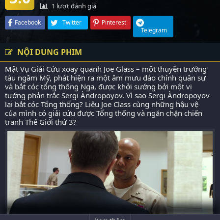
1
lượt đánh giá
Facebook
Twitter
Pinterest
Telegram
NỘI DUNG PHIM
Mật Vụ Giải Cứu xoay quanh Joe Glass – một thuyền trưởng
tàu ngầm Mỹ, phát hiện ra một âm mưu đảo chính quân sự
và bắt cóc tổng thống Nga, được khởi sướng bởi một vị
tướng phản trắc Sergi Àndropoyov. Vì sao Sergi Àndropoyov
lại bắt cóc Tổng thống? Liệu Joe Class cùng những hậu vệ
của mình có giải cứu được Tổng thống và ngăn chặn chiến
tranh Thế Giới thứ 3?