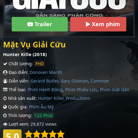
Trailer
Xem phim
Mật Vụ Giải Cứu
Hunter Kille (2018)
Chất lượng:
FHD
Đạo diễn:
Donovan Marsh
Diễn viên:
Gerard Butler
,
Gary Oldman
,
Common
Thể loại:
Phim Hành Động
,
Phim Phiêu Lưu
,
Phim Giật Gân
Nhà sản xuất:
Hunter Killer Productions
Quốc gia:
Phim Âu Mỹ
Thời lượng:
122 Phút
Lượt xem:
29,872 views
5.0