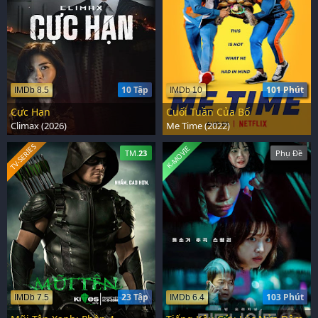
10 Tập
101 Phút
IMDb 8.5
IMDb 10
Cực Hạn
Cuối Tuần Của Bố
Climax (2026)
Me Time (2022)
TV-SERIES
K-MOVIE
TM.
23
Phụ Đề
23 Tập
103 Phút
IMDb 7.5
IMDb 6.4