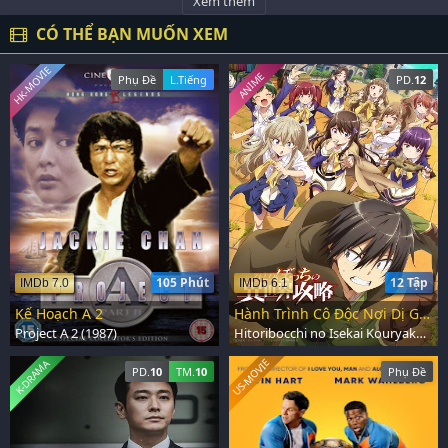
Xem thêm
CÓ THỂ BẠN MUỐN XEM
HK-MOVIE
ANIME
Phụ Đề
L.Tiếng
PD.
12
105 Phút
12 Tập
IMDb 7.0
IMDb 6.1
Kế Hoạch A 2
Hành Trình Cô Độc Nơi Dị Giới
Project A 2 (1987)
Hitoribocchi no Isekai Kouryaku (2024)
US-MOVIE
K-DRAMA
PD.
10
TM.
10
Phụ Đề