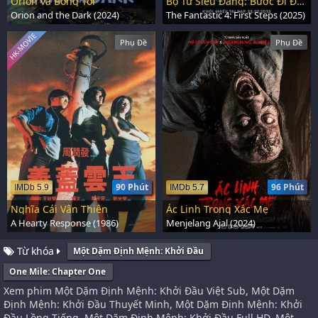
Orion và Bóng Tối
Bộ Tứ Siêu Đẳng: Bước Đi Đầu Tiên
Orion and the Dark (2024)
The Fantastic 4: First Steps (2025)
HK-MOVIE
Phụ Đề
Phụ Đề
90 Phút
96 Phút
IMDb 5.9
IMDb 5.7
Nghĩa Cái Vân Thiên
Ác Linh Trong Xác Mẹ
A Hearty Response (1986)
Menjelang Ajal (2024)
Từ khóa
Một Dặm Định Mệnh: Khởi Đầu
One Mile: Chapter One
Xem phim Một Dặm Định Mệnh: Khởi Đầu Việt Sub, Một Dặm
Định Mệnh: Khởi Đầu Thuyết Minh, Một Dặm Định Mệnh: Khởi
Đầu Lồng Tiếng, Một Dặm Định Mệnh: Khởi Đầu Full HD, Một