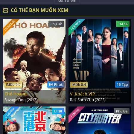
Xem thêm
CÓ THỂ BẠN MUỐN XEM
US-MOVIE
T-DRAMA
Phụ Đề
TM.
16
94 Phút
16 Tập
IMDb 6.0
IMDb 8.4
Chó Hoang
Vị Khách VIP
Savage Dog (2017)
Rak Sorn Chu (2023)
C-DRAMA
J-MOVIE
LT.
20
Phụ Đề