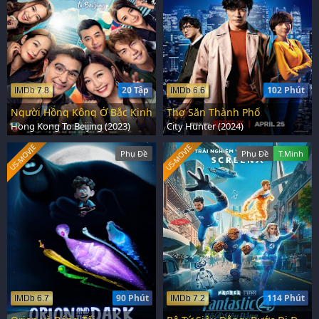
20 Tập
102 Phút
IMDb 7.8
IMDb 6.6
Người Hồng Kông Ở Bắc Kinh
Thợ Săn Thành Phố
Hong Kong To Beijing (2023)
City Hunter (2024)
US-MOVIE
US-MOVIE
Phụ Đề
Phụ Đề
T.Minh
90 Phút
114 Phút
IMDb 6.7
IMDb 7.2