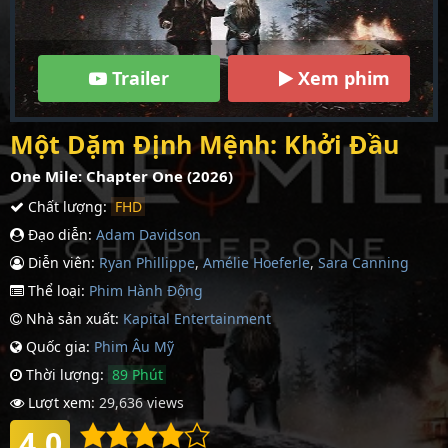
Trailer
Xem phim
Một Dặm Định Mệnh: Khởi Đầu
One Mile: Chapter One (2026)
Chất lượng:
FHD
Đạo diễn:
Adam Davidson
Diễn viên:
Ryan Phillippe
,
Amélie Hoeferle
,
Sara Canning
Thể loại:
Phim Hành Động
Nhà sản xuất:
Kapital Entertainment
Quốc gia:
Phim Âu Mỹ
Thời lượng:
89 Phút
Lượt xem:
29,636 views
4.0