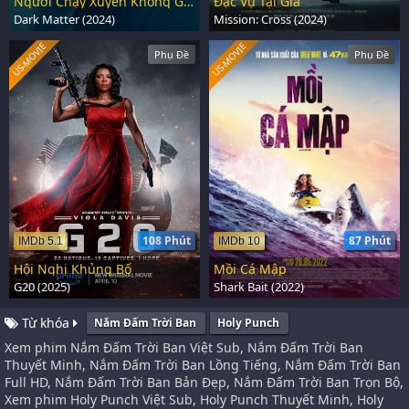
Người Chạy Xuyên Không Gian
Đặc Vụ Tại Gia
Dark Matter (2024)
Mission: Cross (2024)
US-MOVIE
US-MOVIE
Phụ Đề
Phụ Đề
108 Phút
87 Phút
IMDb 5.1
IMDb 10
Hội Nghị Khủng Bố
Mồi Cá Mập
G20 (2025)
Shark Bait (2022)
Từ khóa
Nắm Đấm Trời Ban
Holy Punch
Xem phim Nắm Đấm Trời Ban Việt Sub, Nắm Đấm Trời Ban
Thuyết Minh, Nắm Đấm Trời Ban Lồng Tiếng, Nắm Đấm Trời Ban
Full HD, Nắm Đấm Trời Ban Bản Đẹp, Nắm Đấm Trời Ban Trọn Bộ,
Xem phim Holy Punch Việt Sub, Holy Punch Thuyết Minh, Holy