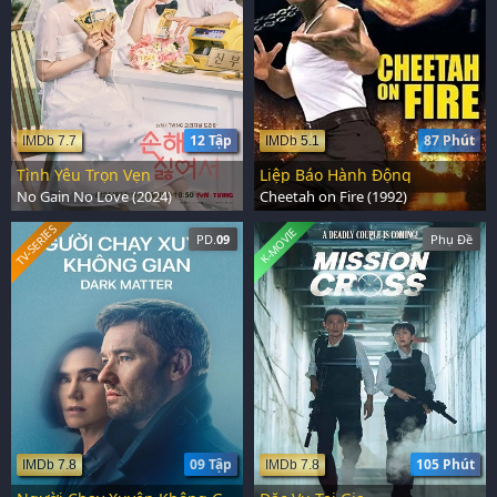
12 Tập
87 Phút
IMDb 7.7
IMDb 5.1
Tình Yêu Trọn Vẹn
Liệp Báo Hành Động
No Gain No Love (2024)
Cheetah on Fire (1992)
TV-SERIES
K-MOVIE
PD.
09
Phụ Đề
09 Tập
105 Phút
IMDb 7.8
IMDb 7.8