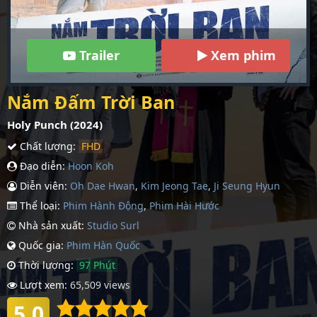
Trailer
Xem phim
Nắm Đấm Trời Ban
Holy Punch (2024)
Chất lượng:
FHD
Đạo diễn:
Hoon Koh
Diễn viên:
Oh Dae Hwan
,
Kim Jeong Tae
,
Ji Seung Hyun
Thể loại:
Phim Hành Động
,
Phim Hài Hước
Nhà sản xuất:
Studio Surl
Quốc gia:
Phim Hàn Quốc
Thời lượng:
97 Phút
Lượt xem:
65,509 views
5.0