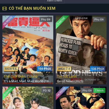
Xem thêm
CÓ THỂ BẠN MUỐN XEM
HK-MOVIE
K-MOVIE
Phụ Đề
Phụ Đề
100 Phút
136 Phút
IMDb 6.6
IMDb 7.4
Thế Giới Điên Cuồng
Tin Tốt Lành
It's a Mad, Mad, Mad World (1987)
Good News (2025)
HK-MOVIE
K-DRAMA
PD.
12
Phụ Đề
T.Minh