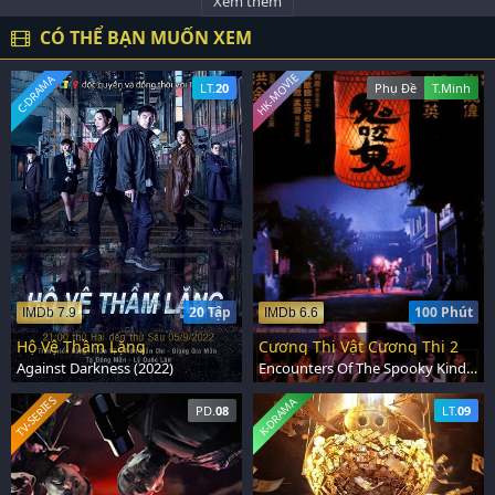
Xem thêm
CÓ THỂ BẠN MUỐN XEM
HK-MOVIE
C-DRAMA
LT.
20
Phụ Đề
T.Minh
20 Tập
100 Phút
IMDb 7.9
IMDb 6.6
Hộ Vệ Thầm Lặng
Cương Thi Vật Cương Thi 2
Against Darkness (2022)
Encounters Of The Spooky Kind 2 (1989)
TV-SERIES
K-DRAMA
PD.
08
LT.
09