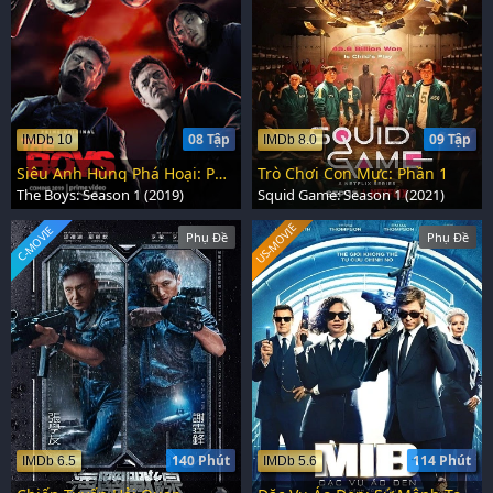
08 Tập
09 Tập
IMDb 10
IMDb 8.0
Siêu Anh Hùng Phá Hoại: Phần 1
Trò Chơi Con Mực: Phần 1
The Boys: Season 1 (2019)
Squid Game: Season 1 (2021)
US-MOVIE
C-MOVIE
Phụ Đề
Phụ Đề
140 Phút
114 Phút
IMDb 6.5
IMDb 5.6