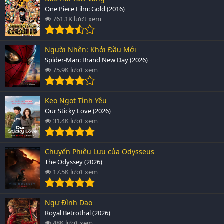
One Piece Film: Gold (2016)
761.1K lượt xem
Người Nhện: Khởi Đầu Mới
Spider-Man: Brand New Day (2026)
75.9K lượt xem
Kẹo Ngọt Tình Yêu
Our Sticky Love (2026)
31.4K lượt xem
Chuyến Phiêu Lưu của Odysseus
The Odyssey (2026)
17.5K lượt xem
Ngự Đình Dao
Royal Betrothal (2026)
48K lượt xem