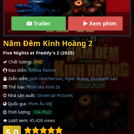
Trailer
Xem phim
Năm Đêm Kinh Hoàng 2
Five Nights at Freddy's 2 (2025)
Chất lượng:
FHD
Đạo diễn:
Emma Tammi
Diễn viên:
Josh Hutcherson
,
Piper Rubio
,
Elizabeth Lail
Thể loại:
Phim Ma Kinh Dị
Nhà sản xuất:
Universal Pictures
Quốc gia:
Phim Âu Mỹ
Thời lượng:
104 Phút
Lượt xem:
45,428 views
5.0