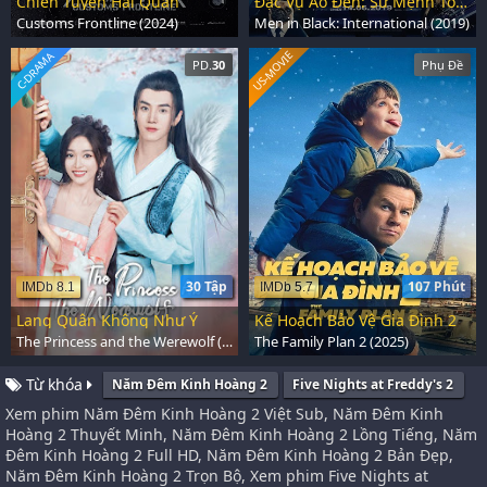
Chiến Tuyến Hải Quan
Đặc Vụ Áo Đen: Sứ Mệnh Toàn Cầu
Customs Frontline (2024)
Men in Black: International (2019)
US-MOVIE
C-DRAMA
PD.
30
Phụ Đề
30 Tập
107 Phút
IMDb 8.1
IMDb 5.7
Lang Quân Không Như Ý
Kế Hoạch Bảo Vệ Gia Đình 2
The Princess and the Werewolf (2023)
The Family Plan 2 (2025)
Từ khóa
Năm Đêm Kinh Hoàng 2
Five Nights at Freddy's 2
Xem phim Năm Đêm Kinh Hoàng 2 Việt Sub, Năm Đêm Kinh
Hoàng 2 Thuyết Minh, Năm Đêm Kinh Hoàng 2 Lồng Tiếng, Năm
Đêm Kinh Hoàng 2 Full HD, Năm Đêm Kinh Hoàng 2 Bản Đẹp,
Năm Đêm Kinh Hoàng 2 Trọn Bộ, Xem phim Five Nights at