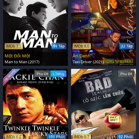
16 Tập
32 Tập
IMDb 7.3
IMDb 8.0
Một Đối Một
Ẩn Danh
Man to Man (2017)
Taxi Driver (2021)
HK-MOVIE
US-MOVIE
Phụ Đề
L.Tiếng
Phụ Đề
105 Phút
92 Phút
IMDb 6.2
IMDb 5.7