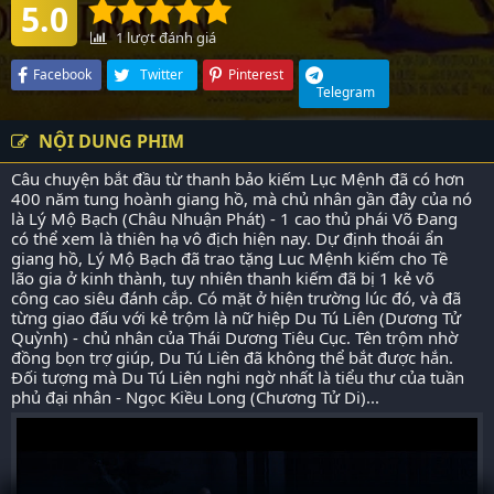
5.0
1
lượt đánh giá
Facebook
Twitter
Pinterest
Telegram
NỘI DUNG PHIM
Câu chuyện bắt đầu từ thanh bảo kiếm Lục Mệnh đã có hơn
400 năm tung hoành giang hồ, mà chủ nhân gần đây của nó
là Lý Mộ Bạch (Châu Nhuận Phát) - 1 cao thủ phái Võ Đang
có thể xem là thiên hạ vô địch hiện nay. Dự định thoái ẩn
giang hồ, Lý Mộ Bạch đã trao tặng Luc Mệnh kiếm cho Tề
lão gia ở kinh thành, tuy nhiên thanh kiếm đã bị 1 kẻ võ
công cao siêu đánh cắp. Có mặt ở hiện trường lúc đó, và đã
từng giao đấu với kẻ trộm là nữ hiệp Du Tú Liên (Dương Tử
Quỳnh) - chủ nhân của Thái Dương Tiêu Cục. Tên trộm nhờ
đồng bọn trợ giúp, Du Tú Liên đã không thể bắt được hắn.
Đối tượng mà Du Tú Liên nghi ngờ nhất là tiểu thư của tuần
phủ đại nhân - Ngọc Kiều Long (Chương Tử Di)...