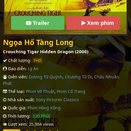
Trailer
Xem phim
Ngọa Hổ Tàng Long
Crouching Tiger Hidden Dragon (2000)
Chất lượng:
FHD
Đạo diễn:
Lý An
Diễn viên:
Dương Tử Quỳnh
,
Chương Tử Di
,
Châu Nhuận
Phát
Thể loại:
Phim Võ Thuật
,
Phim Cổ Trang
Nhà sản xuất:
Sony Pictures Classics
Quốc gia:
Phim Hồng Kông
Thời lượng:
120 Phút
Lượt xem:
25,984 views