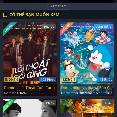
Xem thêm
CÓ THỂ BẠN MUỐN XEM
CHIẾU RẠP
V-MOVIE
Phụ Đề
Lồng Tiếng
103 Phút
115 Phút
IMDb 8.4
IMDb 6.8
Domino: Lối Thoát Cuối Cùng
Doraemon: Nobita và Bản Giao Hưởng Địa Cầu
Domino (2024)
Doraemon the Movie: Nobita's Earth Symphony (2024)
K-DRAMA
PD.
16
PD.
32