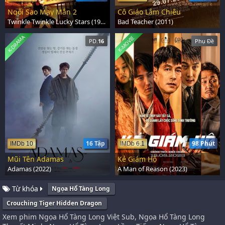
Ngôi Sao May Mắn 2
Cô Giáo Lắm Chiêu
Twinkle Twinkle Lucky Stars (1985)
Bad Teacher (2011)
K-DRAMA
K-MOVIE
PD.
16
Phụ Đề
16 Tập
98 Phút
IMDb 10
IMDb 6.1
Mũi Tên Adamas
Kẻ Giám Hộ
Adamas (2022)
A Man of Reason (2023)
Từ khóa
Ngọa Hổ Tàng Long
Crouching Tiger Hidden Dragon
Xem phim Ngọa Hổ Tàng Long Việt Sub, Ngọa Hổ Tàng Long