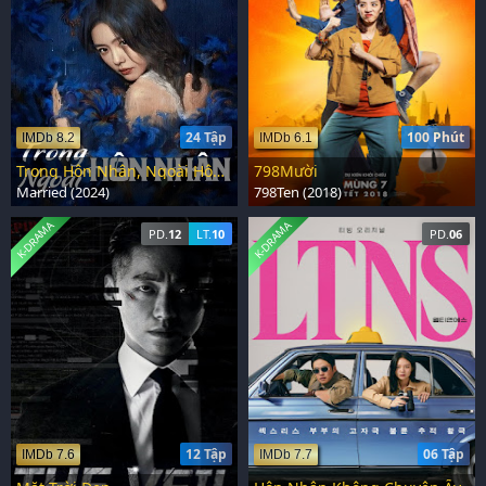
24 Tập
100 Phút
IMDb 8.2
IMDb 6.1
Trong Hôn Nhân, Ngoài Hôn Nhân
798Mười
Married (2024)
798Ten (2018)
K-DRAMA
K-DRAMA
PD.
12
LT.
10
PD.
06
12 Tập
06 Tập
IMDb 7.6
IMDb 7.7