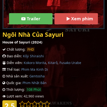
Trailer
Xem phim
Ngôi Nhà Của Sayuri
House of Sayuri (2024)
Chất lượng:
FHD
Đạo diễn:
Kôji Shiraishi
Diễn viên:
Kokoro Morita
,
Kitarô
,
Fusako Urabe
Thể loại:
Phim Ma Kinh Dị
Nhà sản xuất:
Gentosha
Quốc gia:
Phim Nhậ­t Bản
Thời lượng:
108 Phút
Lượt xem:
42,960 views
2.5