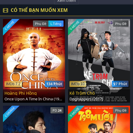
Xem thêm
CÓ THỂ BẠN MUỐN XEM
C-MOVIE
V-MOVIE
Phụ Đề
L.Tiếng
Phụ Đề
134 Phút
97 Phút
IMDb 7.2
IMDb 10
Hoàng Phi Hồng
Kẻ Trộm Chó
Once Upon A Time In China (1991)
Dognappers (2017)
C-DRAMA
V-MOVIE
PD.
24
Phụ Đề