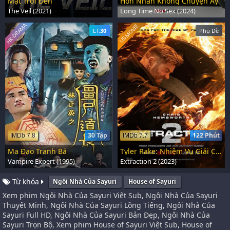
Mặt Trời Đen
Hôn Nhân Không Chuyện Ấy
The Veil (2021)
Long Time No Sex (2024)
HK-DRAMA
US-MOVIE
LT.
30
Phụ Đề
30 Tập
122 Phút
IMDb 7.8
IMDb 7.7
Ma Đạo Tranh Bá
Tyler Rake: Nhiệm Vụ Giải Cứu 2
Vampire Expert (1995)
Extraction 2 (2023)
Từ khóa
Ngôi Nhà Của Sayuri
House of Sayuri
Xem phim Ngôi Nhà Của Sayuri Việt Sub, Ngôi Nhà Của Sayuri
Thuyết Minh, Ngôi Nhà Của Sayuri Lồng Tiếng, Ngôi Nhà Của
Sayuri Full HD, Ngôi Nhà Của Sayuri Bản Đẹp, Ngôi Nhà Của
Sayuri Trọn Bộ, Xem phim House of Sayuri Việt Sub, House of