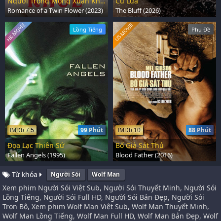
Người Trong Mộng Xuân Khuê
Cú Lừa
Romance of a Twin Flower (2023)
The Bluff (2026)
HK-MOVIE
US-MOVIE
Lồng Tiếng
Phụ Đề
99 Phút
88 Phút
IMDb 7.5
IMDb 10
Đọa Lạc Thiên Sứ
Bố Già Sát Thủ
Fallen Angels (1995)
Blood Father (2016)
Từ khóa
Người Sói
Wolf Man
Xem phim Người Sói Việt Sub, Người Sói Thuyết Minh, Người Sói
Lồng Tiếng, Người Sói Full HD, Người Sói Bản Đẹp, Người Sói
Trọn Bộ, Xem phim Wolf Man Việt Sub, Wolf Man Thuyết Minh,
Wolf Man Lồng Tiếng, Wolf Man Full HD, Wolf Man Bản Đẹp, Wolf