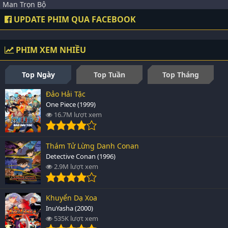
Man Trọn Bộ
UPDATE PHIM QUA FACEBOOK
PHIM XEM NHIỀU
Top Ngày
Top Tuần
Top Tháng
Đảo Hải Tặc
One Piece (1999)
16.7M lượt xem
Thám Tử Lừng Danh Conan
Detective Conan (1996)
2.9M lượt xem
Khuyển Dạ Xoa
InuYasha (2000)
535K lượt xem