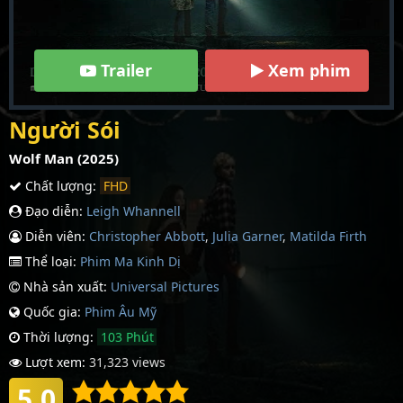
Trailer
Xem phim
Người Sói
Wolf Man (2025)
Chất lượng:
FHD
Đạo diễn:
Leigh Whannell
Diễn viên:
Christopher Abbott
,
Julia Garner
,
Matilda Firth
Thể loại:
Phim Ma Kinh Dị
Nhà sản xuất:
Universal Pictures
Quốc gia:
Phim Âu Mỹ
Thời lượng:
103 Phút
Lượt xem:
31,323 views
5.0