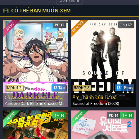
Xem thêm
CÓ THỂ BẠN MUỐN XEM
US-MOVIE
ANIME
PD.
12
Phụ Đề
12 Tập
131 Phút
IMDb 4.7
IMDb 7.8
Cô Ấy Đã Đuổi Theo Tôi Từ Một Thế Giới Khác
Âm Thanh Của Tự Do
Yandere Dark Elf: She Chased Me All the Way From Another World (2025)
Sound of Freedom (2023)
K-DRAMA
K-DRAMA
TM.
16
PD.
14
TM.
14