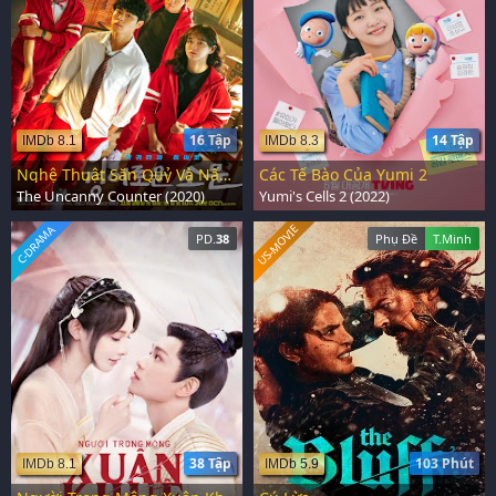
16 Tập
14 Tập
IMDb 8.1
IMDb 8.3
Nghệ Thuật Săn Quỷ Và Nấu Mì
Các Tế Bào Của Yumi 2
The Uncanny Counter (2020)
Yumi's Cells 2 (2022)
US-MOVIE
C-DRAMA
PD.
38
Phụ Đề
T.Minh
38 Tập
103 Phút
IMDb 8.1
IMDb 5.9