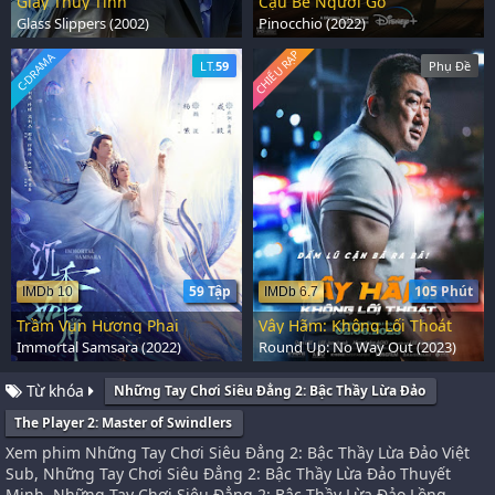
Giày Thuỷ Tinh
Cậu Bé Người Gỗ
Glass Slippers (2002)
Pinocchio (2022)
CHIẾU RẠP
C-DRAMA
LT.
59
Phụ Đề
59 Tập
105 Phút
IMDb 10
IMDb 6.7
Trầm Vụn Hương Phai
Vây Hãm: Không Lối Thoát
Immortal Samsara (2022)
Round Up: No Way Out (2023)
Từ khóa
Những Tay Chơi Siêu Đẳng 2: Bậc Thầy Lừa Đảo
The Player 2: Master of Swindlers
Xem phim Những Tay Chơi Siêu Đẳng 2: Bậc Thầy Lừa Đảo Việt
Sub, Những Tay Chơi Siêu Đẳng 2: Bậc Thầy Lừa Đảo Thuyết
Minh, Những Tay Chơi Siêu Đẳng 2: Bậc Thầy Lừa Đảo Lồng