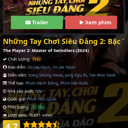
Trailer
Xem phim
Những Tay Chơi Siêu Đẳng 2: Bậc 
The Player 2: Master of Swindlers (2024)
Chất lượng:
FHD
Đạo diễn:
Go Jae Hyun
,
So Jae Hyun
Diễn viên:
Song Seung Heon
,
Jang Gyu Ri
,
Tae Won Seok
Thể loại:
Phim Hành Động
,
Phim Hài Hước
Nhà sản xuất:
tvN
Quốc gia:
Phim Hàn Quốc
Thời lượng:
12 Tập
Lượt xem:
76,851 views
4.7