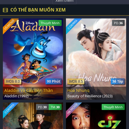
Xem thêm
CÓ THỂ BẠN MUỐN XEM
US-MOVIE
C-DRAMA
Thuyết Minh
PD.
36
90 Phút
36 Tập
IMDb 8.0
IMDb 8.5
Aladdin Và Cây Đèn Thần
Hoa Nhung
Aladdin (1992)
Beauty of Resilience (2023)
HK-MOVIE
C-DRAMA
PD.
30
TM.
30
Thuyết Minh