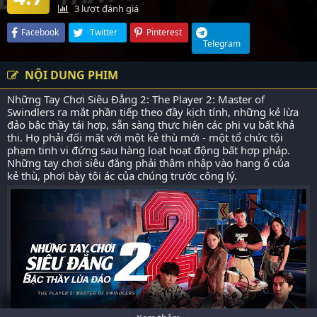
3
lượt đánh giá
Facebook
Twitter
Pinterest
Telegram
NỘI DUNG PHIM
Những Tay Chơi Siêu Đẳng 2: The Player 2: Master of
Swindlers ra mắt phần tiếp theo đầy kịch tính, những kẻ lừa
đảo bậc thầy tái hợp, sẵn sàng thực hiện các phi vụ bất khả
thi. Họ phải đối mặt với một kẻ thù mới - một tổ chức tội
phạm tinh vi đứng sau hàng loạt hoạt động bất hợp pháp.
Những tay chơi siêu đắng phải thâm nhập vào hang ổ của
kẻ thù, phơi bày tội ác của chúng trước công lý.