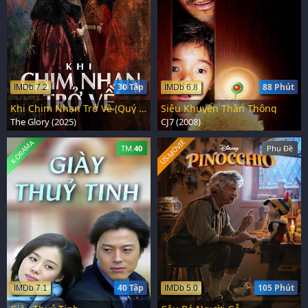
30 Tập
88 Phút
IMDb 7.2
IMDb 6.8
Khi Chim Nhạn Trở Về (Quý Nữ)
Siêu Khuyển Thần Thông
The Glory (2025)
CJ7 (2008)
US-MOVIE
K-DRAMA
TM.
40
Phụ Đề
40 Tập
105 Phút
IMDb 7.1
IMDb 5.0