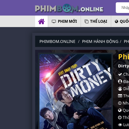
PHIM MỚI
THỂ LOẠI
QUỐC
PHIMBOM.ONLINE
PHIM HÀNH ĐỘNG
PH
Ph
Dirt
Chấ
Đạo
Diễ
Thể
Nhà
Quố
Thờ
Lượ