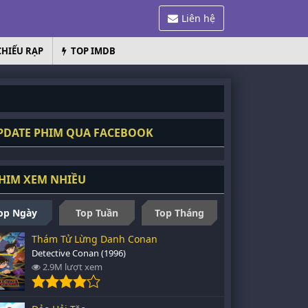
Liên hệ
CHIẾU RẠP
TOP IMDB
DATE PHIM QUA FACEBOOK
HIM XEM NHIỀU
op Ngày
Top Tuần
Top Tháng
Thám Tử Lừng Danh Conan
Detective Conan (1996)
2.9M lượt xem