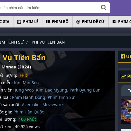
 GIA
PHIM LẺ
PHIM BỘ
PHIM ĐỀ CỬ
PHIM 
IM HÌNH SỰ
PHI VỤ TIỀN BẨN
i Vụ Tiền Bẩn
UP
y Money (2024)
t lượng:
FHD
P
 diễn:
Kim Min Soo
n viên:
Jung Woo
,
Kim Dae Myung
,
Park Byung Eun
T
 loại:
Phim Hành Động
,
Phim Hình Sự
 sản xuất:
Acemaker Movieworks
c gia:
Phim Hàn Quốc
i lượng:
100 Phút
t xem:
40,925 views