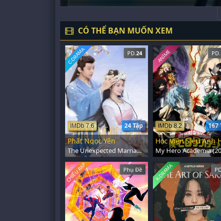
CÓ THỂ BẠN MUỐN XEM
C-DRAMA
ANIME
PD.
24
PD.
24 Tập
167 
IMDb 7.6
IMDb 8.2
Phất Ngọc Yên
The Unexpected Marriage (2024)
My Hero Academia (20
CHIẾU RẠP
K-DRAMA
Phụ Đề
PD