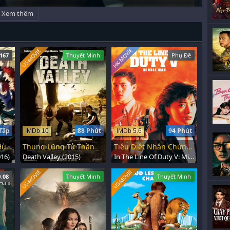
Xem thêm
HK-MOVIE
US-MOVIE
167
Thuyết Minh
Phụ Đề
Tập
88 Phút
94 Phút
IMDb 10
IMDb 5.6
Học Viện Siêu Anh Hùng
Thung Lũng Tử Thần
Tiêu Diệt Nhân Chứng 5
16)
Death Valley (2015)
In The Line Of Duty V: Middle Man (1990)
US-MOVIE
US-MOVIE
.
08
Thuyết Minh
Thuyết Minh