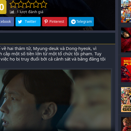
0
1
lượt đánh giá
cebook
Twitter
Pinterest
Telegram
ể về hai thám tử, Myung-deuk và Dong-hyeok, vì
 cắp một số tiền lớn từ một tổ chức tội phạm. Tuy
việc họ bị truy đuổi bởi cả cảnh sát và băng đảng tội