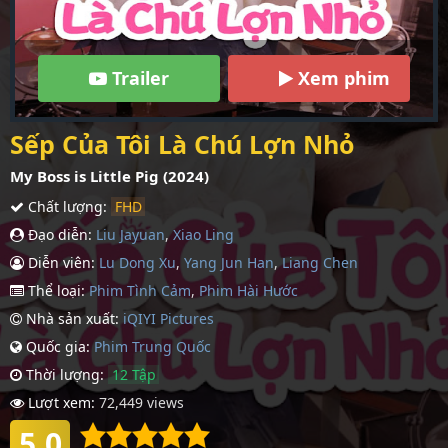
Trailer
Xem phim
Sếp Của Tôi Là Chú Lợn Nhỏ
My Boss is Little Pig (2024)
Chất lượng:
FHD
Đạo diễn:
Liu Jayuan
,
Xiao Ling
Diễn viên:
Lu Dong Xu
,
Yang Jun Han
,
Liang Chen
Thể loại:
Phim Tình Cảm
,
Phim Hài Hước
Nhà sản xuất:
iQIYI Pictures
Quốc gia:
Phim Trung Quốc
Thời lượng:
12 Tập
Lượt xem:
72,449 views
5.0