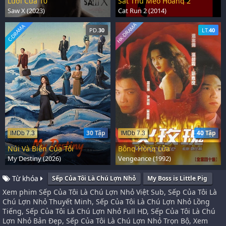
Lưỡi Cưa 10
Sát Thủ Mèo Hoang 2
Saw X (2023)
Cat Run 2 (2014)
HK-DRAMA
C-DRAMA
PD.
30
LT.
40
30 Tập
40 Tập
IMDb 7.3
IMDb 7.3
Núi Và Biển Của Tôi
Bông Hồng Lửa
My Destiny (2026)
Vengeance (1992)
Từ khóa
Sếp Của Tôi Là Chú Lợn Nhỏ
My Boss is Little Pig
Xem phim Sếp Của Tôi Là Chú Lợn Nhỏ Việt Sub, Sếp Của Tôi Là
Chú Lợn Nhỏ Thuyết Minh, Sếp Của Tôi Là Chú Lợn Nhỏ Lồng
Tiếng, Sếp Của Tôi Là Chú Lợn Nhỏ Full HD, Sếp Của Tôi Là Chú
Lợn Nhỏ Bản Đẹp, Sếp Của Tôi Là Chú Lợn Nhỏ Trọn Bộ, Xem