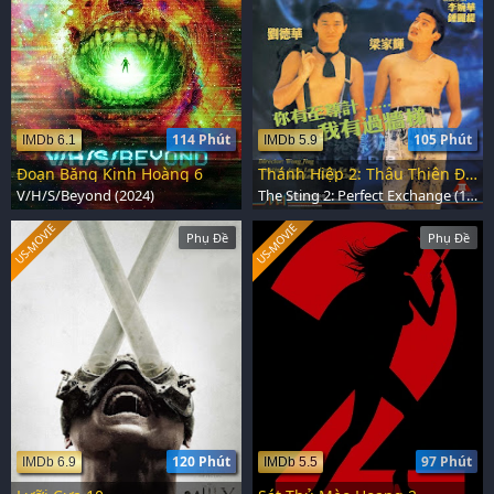
114 Phút
105 Phút
IMDb 6.1
IMDb 5.9
Đoạn Băng Kinh Hoàng 6
Thánh Hiệp 2: Thâu Thiên Đổi Nhật
V/H/S/Beyond (2024)
The Sting 2: Perfect Exchange (1993)
US-MOVIE
US-MOVIE
Phụ Đề
Phụ Đề
120 Phút
97 Phút
IMDb 6.9
IMDb 5.5