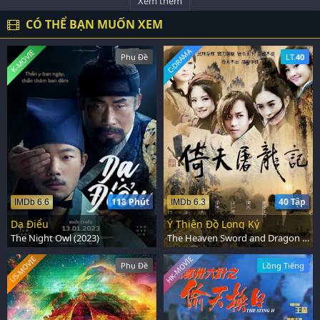
Xem thêm
CÓ THỂ BẠN MUỐN XEM
C-DRAMA
K-MOVIE
Phụ Đề
LT.
40
118 Phút
40 Tập
IMDb 6.6
IMDb 6.3
Dạ Điểu
Ỷ Thiên Đồ Long Ký
The Night Owl (2023)
The Heaven Sword and Dragon Saber (2009)
HK-MOVIE
US-MOVIE
Phụ Đề
Lồng Tiếng