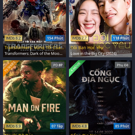
154 Phút
118 Phút
IMDb 6.2
IMDb 7.7
Transformers: Vùng Tối Của Mặt Trăng
Đôi Bạn Học Yêu
Transformers: Dark of the Moon (2011)
Love in the Big City (2024)
TV-SERIES
K-MOVIE
PD.
07
Phụ Đề
07 Tập
85 Phút
IMDb 6.9
IMDb 4.8