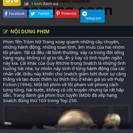
1
lượt đánh giá
Facebook
Twitter
Pinterest
Telegram
NỘI DUNG PHIM
Phim Tên Trộm Nữ Trang xoay quanh những câu chuyện,
những
hành động
, những toan tính, âm mưu của hai nhóm
tội phạm. Tất cả đều rất bình thường, xảy ra trong đời sống
hàng ngày, không có gì to tát, ẩn ý hay có tính tuyên ngôn
này kia. Cái khác của Guy Ritchie trong Snatch là những tình
huống hài nhẹ, tự nhiên nảy sinh ở từng
hành động
của các
nhân vật. Điều này khiến cho Snatch giảm bớt được sự căng
thẳng và tạo được thêm sự thích thú ở khán giả so với Pulp
Fiction (1994). Một bộ phim về tội phạm với phong cách
tưng tửng,
hài hước
, không có cốt truyện nhưng lại rất hấp
dẫn. Trang đánh giá phim trực tuyến IMDb đã xếp hạng
Snatch đứng thứ 103 trong Top 250.