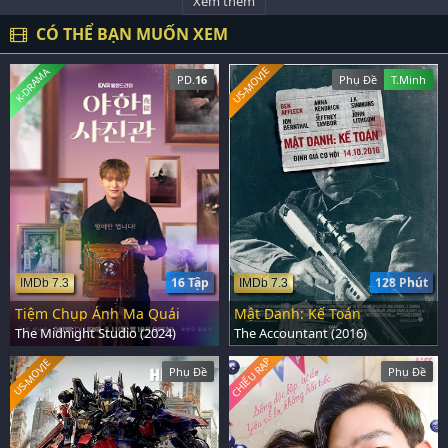
Xem thêm
CÓ THỂ BẠN MUỐN XEM
US-MOVIE
K-DRAMA
PD.
16
Phụ Đề
T.Minh
16 Tập
128 Phút
IMDb 7.3
IMDb 7.3
Tiệm Chụp Ảnh Ma Quái
Mật Danh: Kế Toán
The Midnight Studio (2024)
The Accountant (2016)
CHIẾU RẠP
US-MOVIE
Phụ Đề
Phụ Đề