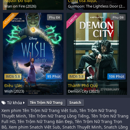
Người Đỡ Đạn
Cổng Địa Ngục
Man on Fire (2026)
Guimoon: The Lightless Door (2021)
US-MOVIE
J-MOVIE
Phụ Đề
Phụ Đề
95 Phút
106 Phút
IMDb 5.8
IMDb 5.8
Điều Ước
Thành Phố Quỷ
Wish (2023)
Demon City (2025)
Từ khóa
Tên Trộm Nữ Trang
Snatch
Xem phim Tên Trộm Nữ Trang Việt Sub, Tên Trộm Nữ Trang
Thuyết Minh, Tên Trộm Nữ Trang Lồng Tiếng, Tên Trộm Nữ Trang
Full HD, Tên Trộm Nữ Trang Bản Đẹp, Tên Trộm Nữ Trang Trọn
Bộ, Xem phim Snatch Việt Sub, Snatch Thuyết Minh, Snatch Lồng