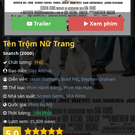
Trailer
Xem phim
Tên Trộm Nữ Trang
Snatch (2000)
Chất lượng:
FHD
Đạo diễn:
Guy Ritchie
Diễn viên:
Jason Statham
,
Brad Pitt
,
Stephen Graham
Thể loại:
Phim Hành Động
,
Phim Hài Hước
Nhà sản xuất:
Screen Gems
,
SKA Films
Quốc gia:
Phim Âu Mỹ
Thời lượng:
104 Phút
Lượt xem:
35,809 views
5.0