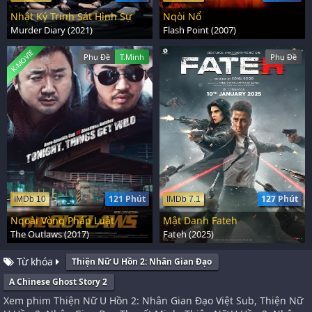
Nhật Ký Trinh Sát Hình Sự
Ngòi Nổ
Murder Diary (2021)
Flash Point (2007)
K-MOVIE
Phụ Đề
T.Minh
Phụ Đề
121 Phút
127 Phút
IMDb 10
IMDb 7.1
Ngoài Vòng Pháp Luật
Mật Danh Fateh
The Outlaws (2017)
Fateh (2025)
Từ khóa
Thiện Nữ U Hồn 2: Nhân Gian Đạo
A Chinese Ghost Story 2
Xem phim Thiện Nữ U Hồn 2: Nhân Gian Đạo Việt Sub, Thiện Nữ