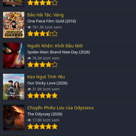
Đảo Hải Tặc: Vàng
One Piece Film: Gold (2016)
761.3K lượt xem
Người Nhện: Khởi Đầu Mới
Spider-Man: Brand New Day (2026)
76.3K lượt xem
Kẹo Ngọt Tình Yêu
Our Sticky Love (2026)
31.9K lượt xem
Chuyến Phiêu Lưu của Odysseus
The Odyssey (2026)
17.8K lượt xem