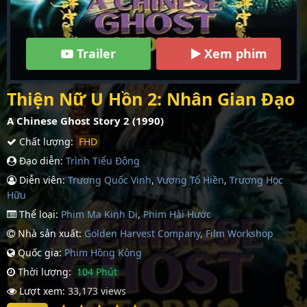
Trailer
Xem phim
Thiện Nữ U Hồn 2: Nhân Gian Đạo
A Chinese Ghost Story 2 (1990)
Chất lượng:
FHD
Đạo diễn:
Trình Tiểu Đông
Diễn viên:
Trương Quốc Vinh
,
Vương Tổ Hiền
,
Trương Học
Hữu
Thể loại:
Phim Ma Kinh Dị
,
Phim Hài Hước
Nhà sản xuất:
Golden Harvest Company
,
Film Workshop
Quốc gia:
Phim Hồng Kông
Thời lượng:
104 Phút
Lượt xem:
33,173 views