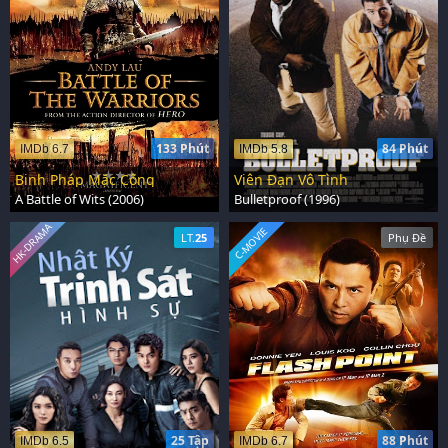
133 Phút
84 Phút
IMDb 6.7
IMDb 5.8
Binh Pháp Mặc Công
Viên Đạn Vô Tình
A Battle of Wits (2006)
Bulletproof (1996)
HK-DRAMA
C-MOVIE
LT.
25
Phụ Đề
25 Tập
88 Phút
IMDb 6.5
IMDb 6.7