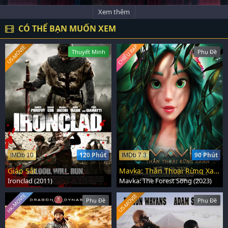
Xem thêm
CÓ THỂ BẠN MUỐN XEM
CHIẾU RẠP
US-MOVIE
Thuyết Minh
Phụ Đề
120 Phút
90 Phút
IMDb 10
IMDb 7.3
Giáp Sắt
Mavka: Thần Thoại Rừng Xanh
Ironclad (2011)
Mavka: The Forest Song (2023)
HK-MOVIE
US-MOVIE
Phụ Đề
Phụ Đề