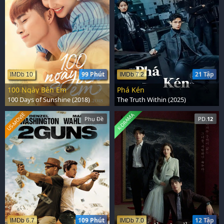
99 Phút
21 Tập
IMDb 10
IMDb 7.2
100 Ngày Bên Em
Phá Kén
100 Days of Sunshine (2018)
The Truth Within (2025)
US-MOVIE
K-DRAMA
Phụ Đề
PD.
12
109 Phút
12 Tập
IMDb 6.7
IMDb 7.0