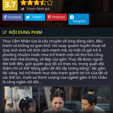
3.7
3
lượt đánh giá
Facebook
Twitter
Pinterest
Telegram
NỘI DUNG PHIM
Thục Cẩm Nhân Gia là câu chuyện về lòng dũng cảm, đấu
tranh và không sợ gian khổ. Nó xoay quanh huyền thoại về
Quý Anh Anh với tính cách mạnh mẽ, từ một cô gái trẻ ở
phường nhuộm Hoán Hoa trở thành một nữ thợ thủ công.
Vào thời nhà Đường, vẻ đẹp của gấm Thục đã được người
đời biết đến, giới quyền quý đổ xô theo nó, trong quân đội
thậm chí có thể “dùng gấm để đổi lấy lương bổng”, tấc gấm
tấc vàng. Nó trở thành mục tiêu tranh giành lợi ích của tất cả
các thế lực. Dưới sự thịnh vượng của ngành gấm ở Ích Châu
là sóng ngầm dữ dội...