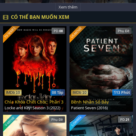
Xem thêm
CÓ THỂ BẠN MUỐN XEM
US-MOVIE
TV-SERIES
PD.
08
Phụ Đề
08 Tập
113 Phút
IMDb 10
IMDb 10
Chìa Khóa Chết Chóc: Phần 3
Bệnh Nhân Số Bảy
Locke and Key: Season 3 (2022)
Patient Seven (2016)
C-DRAMA
V-MOVIE
Phụ Đề
PD.
21