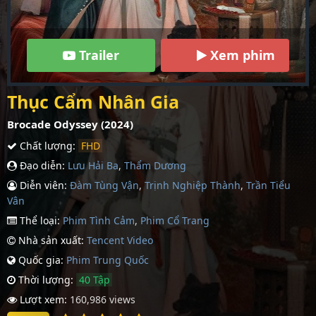
Trailer
Xem phim
Thục Cẩm Nhân Gia
Brocade Odyssey (2024)
Chất lượng:
FHD
Đạo diễn:
Lưu Hải Ba
,
Thẩm Dương
Diễn viên:
Đàm Tùng Vận
,
Trịnh Nghiệp Thành
,
Trần Tiểu
Vân
Thể loại:
Phim Tình Cảm
,
Phim Cổ Trang
Nhà sản xuất:
Tencent Video
Quốc gia:
Phim Trung Quốc
Thời lượng:
40 Tập
Lượt xem:
160,986 views