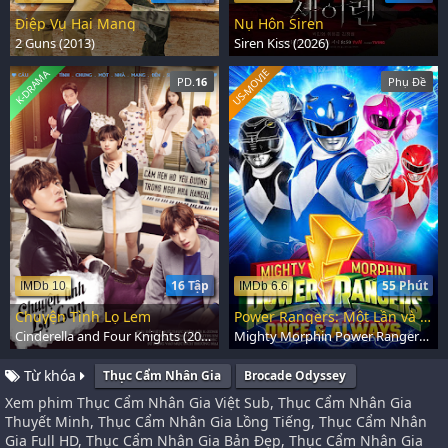
Điệp Vụ Hai Mang
Nụ Hôn Siren
2 Guns (2013)
Siren Kiss (2026)
US-MOVIE
K-DRAMA
PD.
16
Phụ Đề
16 Tập
55 Phút
IMDb 10
IMDb 6.6
Chuyện Tình Lọ Lem
Power Rangers: Một Lần và Mãi Mãi
Cinderella and Four Knights (2016)
Mighty Morphin Power Rangers: Once & Always (2023)
Từ khóa
Thục Cẩm Nhân Gia
Brocade Odyssey
Xem phim Thục Cẩm Nhân Gia Việt Sub, Thục Cẩm Nhân Gia
Thuyết Minh, Thục Cẩm Nhân Gia Lồng Tiếng, Thục Cẩm Nhân
Gia Full HD, Thục Cẩm Nhân Gia Bản Đẹp, Thục Cẩm Nhân Gia