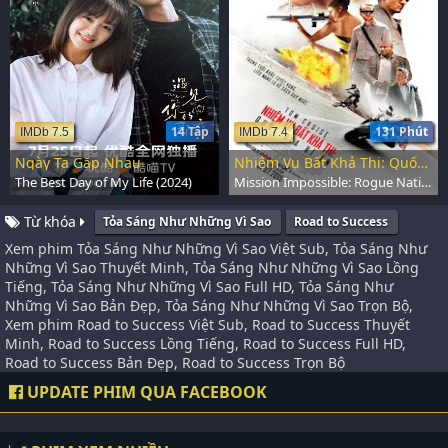
14 Tập
131 Phút
IMDb 7.5
IMDb 7.4
Ngày Ta Gặp Nhau
Nhiệm Vụ Bất Khả Thi: Quốc Gia Bí Ẩn
The Best Day of My Life (2024)
Mission Impossible: Rogue Nation (2015)
Từ khóa
Tỏa Sáng Như Những Vì Sao
Road to Success
Xem phim Tỏa Sáng Như Những Vì Sao Việt Sub, Tỏa Sáng Như
Những Vì Sao Thuyết Minh, Tỏa Sáng Như Những Vì Sao Lồng
Tiếng, Tỏa Sáng Như Những Vì Sao Full HD, Tỏa Sáng Như
Những Vì Sao Bản Đẹp, Tỏa Sáng Như Những Vì Sao Trọn Bộ,
Xem phim Road to Success Việt Sub, Road to Success Thuyết
Minh, Road to Success Lồng Tiếng, Road to Success Full HD,
Road to Success Bản Đẹp, Road to Success Trọn Bộ
UPDATE PHIM QUA FACEBOOK