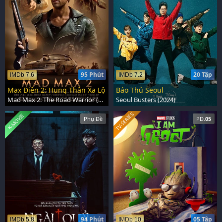
95 Phút
20 Tập
IMDb 7.6
IMDb 7.2
Max Điên 2: Hung Thần Xa Lộ
Báo Thủ Seoul
Mad Max 2: The Road Warrior (1981)
Seoul Busters (2024)
TV-SERIES
K-MOVIE
Phụ Đề
PD.
05
94 Phút
05 Tập
IMDb 5.8
IMDb 10