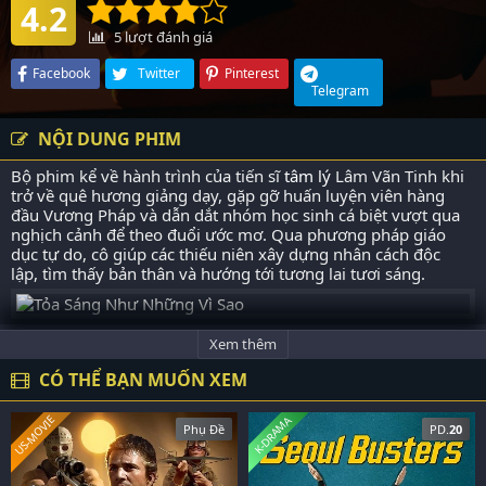
4.2
5
lượt đánh giá
Facebook
Twitter
Pinterest
Telegram
NỘI DUNG PHIM
Bộ phim kể về hành trình của tiến sĩ
tâm lý
Lâm Vãn Tinh khi
trở về quê hương giảng dạy, gặp gỡ huấn luyện viên hàng
đầu Vương Pháp và dẫn dắt nhóm học sinh cá biệt vượt qua
nghịch cảnh để theo đuổi ước mơ. Qua phương pháp giáo
dục tự do, cô giúp các thiếu niên xây dựng nhân cách độc
lập, tìm thấy bản thân và hướng tới tương lai tươi sáng.
Xem thêm
CÓ THỂ BẠN MUỐN XEM
US-MOVIE
K-DRAMA
Phụ Đề
PD.
20