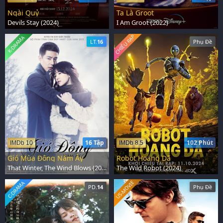
Ngài Quỷ
Ta Là Groot
Devils Stay (2024)
I Am Groot (2022)
CHIẾU RẠP
K-DRAMA
LT.
16
Phụ Đề
16 Tập
102 Phút
IMDb 10
IMDb 8.5
Gió Mùa Đông Năm Ấy
Robot Hoang Dã
That Winter, The Wind Blows (2013)
The Wild Robot (2024)
US-MOVIE
C-DRAMA
PD.
14
Phụ Đề