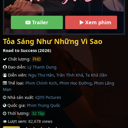
Trailer
Xem phim
Tỏa Sáng Như Những Vì Sao
Road to Success (2026)
Chất lượng:
FHD
Đạo diễn:
Lý Thanh Dung
Diễn viên:
Ngu Thư Hân
,
Trần Tĩnh Khả
,
Tạ Khả Dần
Thể loại:
Phim Chính Kịch
,
Phim Học Đường
,
Phim Lãng
Mạn
Nhà sản xuất:
iQIYI Pictures
Quốc gia:
Phim Trung Quốc
Thời lượng:
32 Tập
Lượt xem:
82,678 views