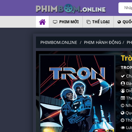
PHIM MỚI
THỂ LOẠI
QUỐC
PHIMBOM.ONLINE
PHIM HÀNH ĐỘNG
PH
Tr
TRON
Chấ
Đạo
Diễ
Thể
Nhà
Quố
Thờ
Lượ