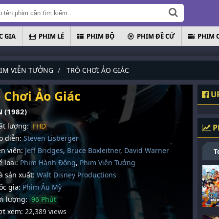
 GIA
PHIM LẺ
PHIM BỘ
PHIM ĐỀ CỬ
PHIM 
IM VIỄN TƯỞNG
TRÒ CHƠI ẢO GIÁC
ò Chơi Ảo Giác
UP
 (1982)
t lượng:
FHD
P
 diễn:
Steven Lisberger
n viên:
Jeff Bridges
,
Bruce Boxleitner
,
David Warner
T
 loại:
Phim Hành Động
,
Phim Viễn Tưởng
 sản xuất:
Walt Disney Productions
c gia:
Phim Âu Mỹ
i lượng:
96 Phút
t xem:
22,389 views