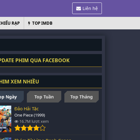
Liên hệ
CHIẾU RẠP
TOP IMDB
DATE PHIM QUA FACEBOOK
HIM XEM NHIỀU
op Ngày
Top Tuần
Top Tháng
Đảo Hải Tặc
One Piece (1999)
16.7M lượt xem