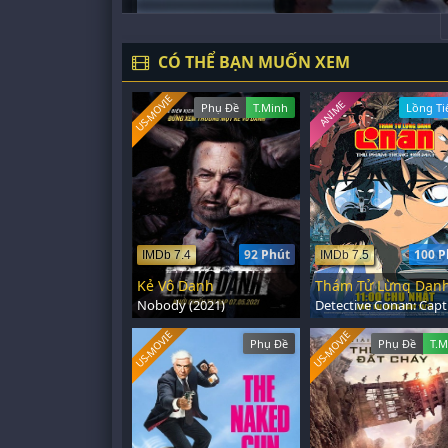
CÓ THỂ BẠN MUỐN XEM
US-MOVIE
ANIME
Phụ Đề
T.Minh
Lồng Ti
92 Phút
100 P
IMDb 7.4
IMDb 7.5
Kẻ Vô Danh
Nobody (2021)
US-MOVIE
US-MOVIE
Phụ Đề
Phụ Đề
T.M