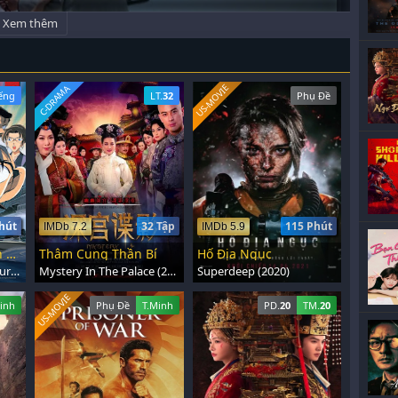
Xem thêm
US-MOVIE
C-DRAMA
ếng
LT.
32
Phụ Đề
hút
32 Tập
115 Phút
IMDb 7.2
IMDb 5.9
Thám Tử Lừng Danh Conan: Thủ Phạm Trong Đôi Mắt
Thâm Cung Thần Bí
Hố Địa Ngục
Detective Conan: Captured In Her Eyes (2000)
Mystery In The Palace (2012)
Superdeep (2020)
US-MOVIE
inh
Phụ Đề
T.Minh
PD.
20
TM.
20