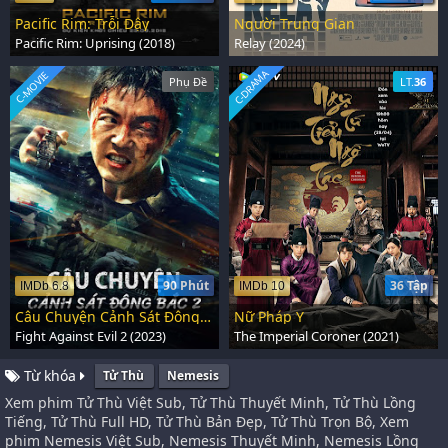
Pacific Rim: Trỗi Dậy
Người Trung Gian
Pacific Rim: Uprising (2018)
Relay (2024)
C-DRAMA
C-MOVIE
Phụ Đề
LT.
36
90 Phút
36 Tập
IMDb 6.8
IMDb 10
Câu Chuyện Cảnh Sát Đông Bắc 2
Nữ Pháp Y
Fight Against Evil 2 (2023)
The Imperial Coroner (2021)
Từ khóa
Tử Thù
Nemesis
Xem phim Tử Thù Việt Sub, Tử Thù Thuyết Minh, Tử Thù Lồng
Tiếng, Tử Thù Full HD, Tử Thù Bản Đẹp, Tử Thù Trọn Bộ, Xem
phim Nemesis Việt Sub, Nemesis Thuyết Minh, Nemesis Lồng