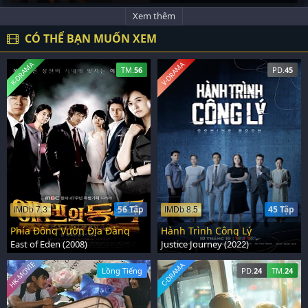
Xem thêm
CÓ THỂ BẠN MUỐN XEM
K-DRAMA
V-DRAMA
TM.
56
PD.
45
56 Tập
45 Tập
IMDb 7.3
IMDb 8.5
Phía Đông Vườn Địa Đàng
Hành Trình Công Lý
East of Eden (2008)
Justice Journey (2022)
HK-MOVIE
C-DRAMA
Lồng Tiếng
PD.
24
TM.
24