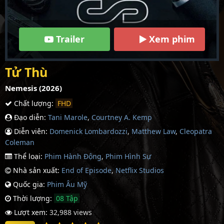
Trailer
Xem phim
Tử Thù
Nemesis (2026)
Chất lượng:
FHD
Đạo diễn:
Tani Marole
,
Courtney A. Kemp
Diễn viên:
Domenick Lombardozzi
,
Matthew Law
,
Cleopatra
Coleman
Thể loại:
Phim Hành Động
,
Phim Hình Sự
Nhà sản xuất:
End of Episode
,
Netflix Studios
Quốc gia:
Phim Âu Mỹ
Thời lượng:
08 Tập
Lượt xem:
32,988 views