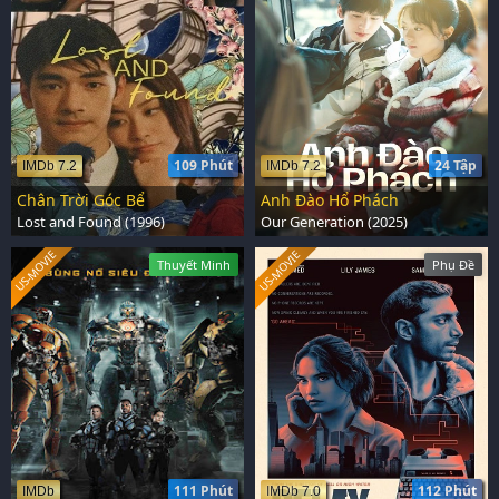
109 Phút
24 Tập
IMDb 7.2
IMDb 7.2
Chân Trời Góc Bể
Anh Đào Hổ Phách
Lost and Found (1996)
Our Generation (2025)
US-MOVIE
US-MOVIE
Thuyết Minh
Phụ Đề
111 Phút
112 Phút
IMDb
IMDb 7.0