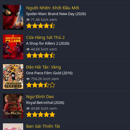
Người Nhện: Khởi Đầu Mới
Spider-Man: Brand New Day (2026)
71.4K lượt xem
Cửa Hàng Sát Thủ 2
A Shop for Killers 2 (2026)
44.6K lượt xem
Đảo Hải Tặc: Vàng
One Piece Film: Gold (2016)
754.2K lượt xem
Ngự Đình Dao
Royal Betrothal (2026)
44.8K lượt xem
Bạn Gái Thiên Tài