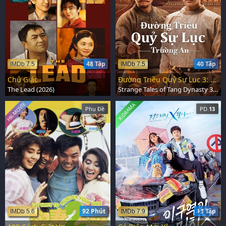
48 Tập
40 Tập
IMDb 7.5
IMDb 7.5
Chủ Giác
Đường Triều Quỷ Sự Lục 3: Trường An
The Lead (2026)
Strange Tales of Tang Dynasty 3: To Changan (2025)
HK-MOVIE
K-DRAMA
Phụ Đề
PD.
13
92 Phút
13 Tập
IMDb 5.6
IMDb 7.9