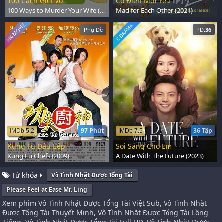
100 Cách Giết Vợ
Có Điên Mới Yêu
100 Ways to Murder Your Wife (1986)
Mad for Each Other (2021)
HK-MOVIE
C-DRAMA
Phụ Đề
PD.
36
97 Phút
36 Tập
IMDb 5.2
IMDb 7.5
Kung Fu Đầu Bếp
Soi Sáng Cho Em
Kung Fu Chefs (2009)
A Date With The Future (2023)
Từ khóa
Vô Tình Nhặt Được Tổng Tài
Please Feel at Ease Mr. Ling
Xem phim Vô Tình Nhặt Được Tổng Tài Việt Sub, Vô Tình Nhặt
Được Tổng Tài Thuyết Minh, Vô Tình Nhặt Được Tổng Tài Lồng
Tiếng, Vô Tình Nhặt Được Tổng Tài Full HD, Vô Tình Nhặt Được