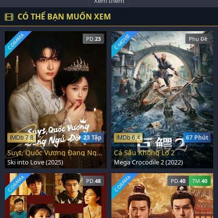
Xem thêm
CÓ THỂ BẠN MUỐN XEM
C-DRAMA
C-MOVIE
PD.
23
Phụ Đề
23 Tập
67 Phút
IMDb 7.8
IMDb 6.4
Suỵt, Quốc Vương Đang Ngủ Đông
Cá Sấu Khổng Lồ 2
Ski into Love (2025)
Mega Crocodile 2 (2022)
C-DRAMA
C-DRAMA
PD.
48
PD.
40
TM.
40