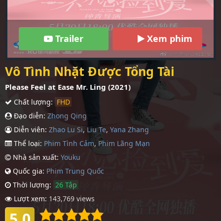
Trailer
Xem phim
Vô Tình Nhặt Được Tổng Tài
Please Feel at Ease Mr. Ling (2021)
Chất lượng:
FHD
Đạo diễn:
Zhong Qing
Diễn viên:
Zhao Lu Si
,
Liu Te
,
Yana Zhang
Thể loại:
Phim Tình Cảm
,
Phim Lãng Mạn
Nhà sản xuất:
Youku
Quốc gia:
Phim Trung Quốc
Thời lượng:
26 Tập
Lượt xem:
143,769 views
5.0