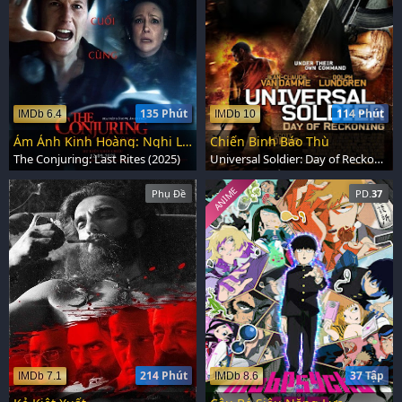
135 Phút
114 Phút
IMDb 6.4
IMDb 10
Ám Ảnh Kinh Hoàng: Nghi Lễ Cuối Cùng
Chiến Binh Báo Thù
The Conjuring: Last Rites (2025)
Universal Soldier: Day of Reckoning (2012)
ANIME
Phụ Đề
PD.
37
214 Phút
37 Tập
IMDb 7.1
IMDb 8.6