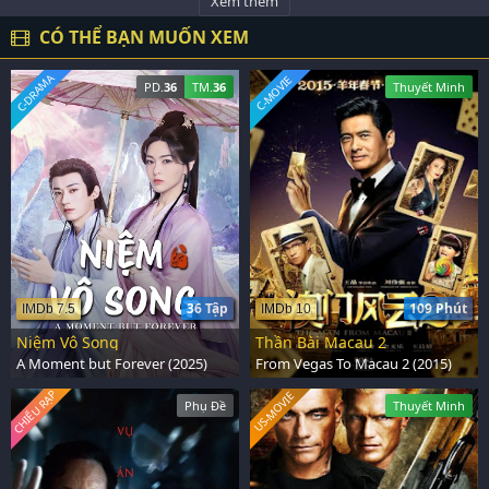
Xem thêm
CÓ THỂ BẠN MUỐN XEM
C-DRAMA
C-MOVIE
PD.
36
TM.
36
Thuyết Minh
36 Tập
109 Phút
IMDb 7.5
IMDb 10
Niệm Vô Song
Thần Bài Macau 2
A Moment but Forever (2025)
From Vegas To Macau 2 (2015)
CHIẾU RẠP
US-MOVIE
Phụ Đề
Thuyết Minh