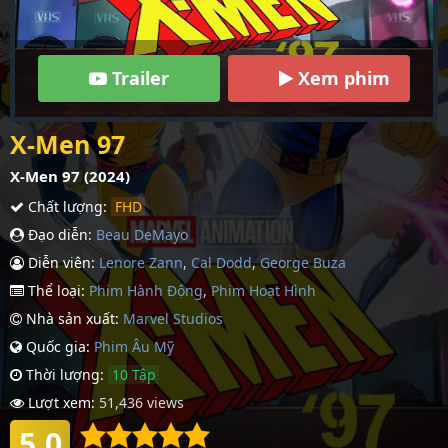
Trailer
Xem phim
X-Men 97
X-Men 97 (2024)
Chất lượng:
FHD
Đạo diễn:
Beau DeMayo
Diễn viên:
Lenore Zann
,
Cal Dodd
,
George Buza
Thể loại:
Phim Hành Động
,
Phim Hoạt Hình
Nhà sản xuất:
Marvel Studios
Quốc gia:
Phim Âu Mỹ
Thời lượng:
10 Tập
Lượt xem:
51,436 views
5.0