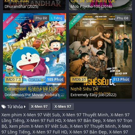
Kẻ Kiệt Xuất
Cậu Bé Siêu Năng Lực
Dhurandhar (2025)
Mob Psycho 100 (2016)
V-MOVIE
ANIME
Phụ Đề
L.Tiếng
Phụ Đề
105 Phút
113 Phút
IMDb 7.3
IMDb 10
Doraemon: Nobita Và Cuộc Phiêu Lưu Vào Thế Giới Trong Tranh
Nghề Siêu Dễ
Doraemon the Movie: Nobita's Art World Tales (2025)
Extremely Easy Job (2022)
Từ khóa
X-Men 97
X-Men 97
Xem phim X-Men 97 Việt Sub, X-Men 97 Thuyết Minh, X-Men 97
Lồng Tiếng, X-Men 97 Full HD, X-Men 97 Bản Đẹp, X-Men 97 Trọn
Bộ, Xem phim X-Men 97 Việt Sub, X-Men 97 Thuyết Minh, X-Men
97 Lồng Tiếng, X-Men 97 Full HD, X-Men 97 Bản Đẹp, X-Men 97