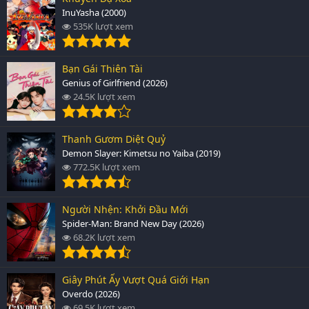
InuYasha (2000)
535K lượt xem
Bạn Gái Thiên Tài
Genius of Girlfriend (2026)
24.5K lượt xem
Thanh Gươm Diệt Quỷ
Demon Slayer: Kimetsu no Yaiba (2019)
772.5K lượt xem
Người Nhện: Khởi Đầu Mới
Spider-Man: Brand New Day (2026)
68.2K lượt xem
Giây Phút Ấy Vượt Quá Giới Hạn
Overdo (2026)
69.5K lượt xem