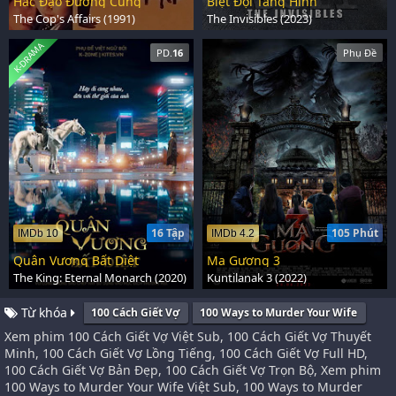
Hắc Đạo Đường Cùng
Biệt Đội Tàng Hình
The Cop's Affairs (1991)
The Invisibles (2023)
K-DRAMA
PD.
16
Phụ Đề
16 Tập
105 Phút
IMDb 10
IMDb 4.2
Quân Vương Bất Diệt
Ma Gương 3
The King: Eternal Monarch (2020)
Kuntilanak 3 (2022)
Từ khóa
100 Cách Giết Vợ
100 Ways to Murder Your Wife
Xem phim 100 Cách Giết Vợ Việt Sub, 100 Cách Giết Vợ Thuyết
Minh, 100 Cách Giết Vợ Lồng Tiếng, 100 Cách Giết Vợ Full HD,
100 Cách Giết Vợ Bản Đẹp, 100 Cách Giết Vợ Trọn Bộ, Xem phim
100 Ways to Murder Your Wife Việt Sub, 100 Ways to Murder