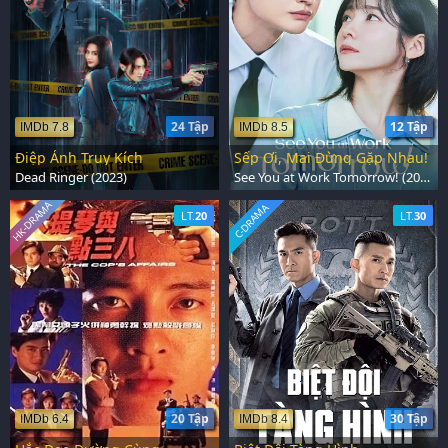
24 Tập
12 Tập
IMDb 7.8
IMDb 8.5
Điệp Ảnh Truy Kích
Sếp Ơi, Mai Đừng Gặp Nhau!
Dead Ringer (2023)
See You at Work Tomorrow! (2026)
HK-DRAMA
C-DRAMA
LT.
20
LT.
30
20 Tập
30 Tập
IMDb 6.4
IMDb 8.4