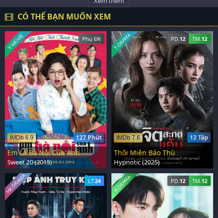
Xem thêm
CÓ THỂ BẠN MUỐN XEM
T-DRAMA
V-MOVIE
Phụ Đề
PD.
12
TM.
12
127 Phút
12 Tập
IMDb 6.9
IMDb 7.6
Em Là Bà Nội Của Anh
Thôi Miên Báo Thù
Sweet 20 (2015)
Hypnotic (2025)
HK-DRAMA
K-DRAMA
LT.
24
PD.
12
TM.
12