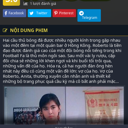
1
lượt đánh giá
Facebook
Twitter
Pinterest
Telegram
NỘI DUNG PHIM
Hai cầu thủ bóng đá được nhiều người kính trọng gặp nhau
vào một đêm tại một quán bar ở Hồng Kông. Roberto là tiền
đạo được đánh giá cao của một đội bóng nổi tiếng trong khi
Football Fa là thủ môn ngôi sao. Sau một vài ly rượu, cặp
đôi chia sẻ những lời khen ngợi và khi buổi tối trôi qua,
những vấn đề của họ. Hóa ra, cả hai người đàn ông hèn
nhát này đều có cùng một vấn đề lớn: vợ của họ. Vợ của
Roberto, Anita, thường xuyên cằn nhằn anh và thiết kế
những bộ trang phục quá cầu kỳ mà cô bắt anh phải mặc...