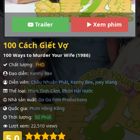
Trailer
Xem phim
100 Cách Giết Vợ
100 Ways to Murder Your Wife (1986)
Chất lượng:
FHD
Đạo diễn:
Kenny Bee
Diễn viên:
Châu Nhuận Phát
,
Kenny Bee
,
Joey Wang
Thể loại:
Phim Tình Cảm
,
Phim Hài Hước
Nhà sản xuất:
Go Go Film Productions
Quốc gia:
Phim Hồng Kông
Thời lượng:
92 Phút
Lượt xem:
22,510 views
5.0