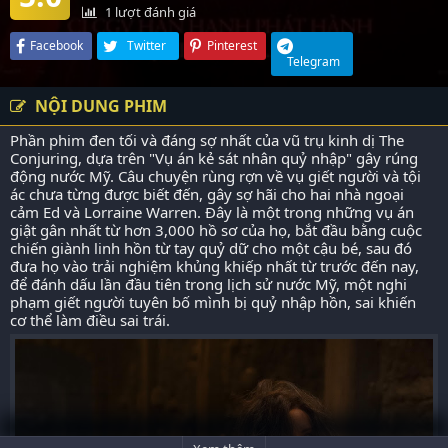
1
lượt đánh giá
Facebook
Twitter
Pinterest
Telegram
NỘI DUNG PHIM
Phần phim đen tối và đáng sợ nhất của vũ trụ kinh dị The
Conjuring, dựa trên "Vụ án kẻ sát nhân quỷ nhập" gây rúng
động nước Mỹ. Câu chuyện rùng rợn về vụ giết người và tội
ác chưa từng được biết đến, gây sợ hãi cho hai nhà ngoại
cảm Ed và Lorraine Warren. Đây là một trong những vụ án
giật gân nhất từ hơn 3,000 hồ sơ của họ, bắt đầu bằng cuộc
chiến giành linh hồn từ tay quỷ dữ cho một cậu bé, sau đó
đưa họ vào trải nghiệm khủng khiếp nhất từ trước đến nay,
để đánh dấu lần đầu tiên trong lịch sử nước Mỹ, một nghi
phạm giết người tuyên bố mình bị quỷ nhập hồn, sai khiến
cơ thể làm điều sai trái.