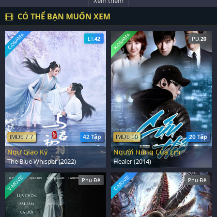
Xem thêm
CÓ THỂ BẠN MUỐN XEM
C-DRAMA
K-DRAMA
LT.
42
PD.
20
42 Tập
20 Tập
IMDb 7.7
IMDb 10
Ngự Giao Ký
Người Hùng Của Em
The Blue Whisper (2022)
Healer (2014)
V-MOVIE
C-MOVIE
Phụ Đề
Phụ Đề