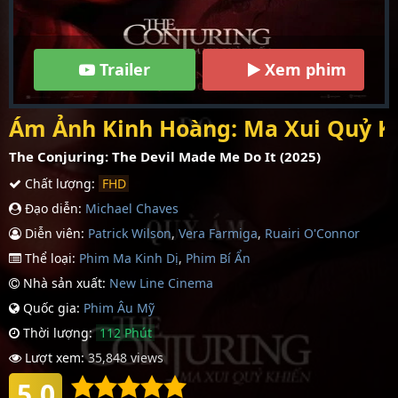
Trailer
Xem phim
Ám Ảnh Kinh Hoàng: Ma Xui Quỷ K
The Conjuring: The Devil Made Me Do It (2025)
Chất lượng:
FHD
Đạo diễn:
Michael Chaves
Diễn viên:
Patrick Wilson
,
Vera Farmiga
,
Ruairi O'Connor
Thể loại:
Phim Ma Kinh Dị
,
Phim Bí Ẩn
Nhà sản xuất:
New Line Cinema
Quốc gia:
Phim Âu Mỹ
Thời lượng:
112 Phút
Lượt xem:
35,848 views
5.0