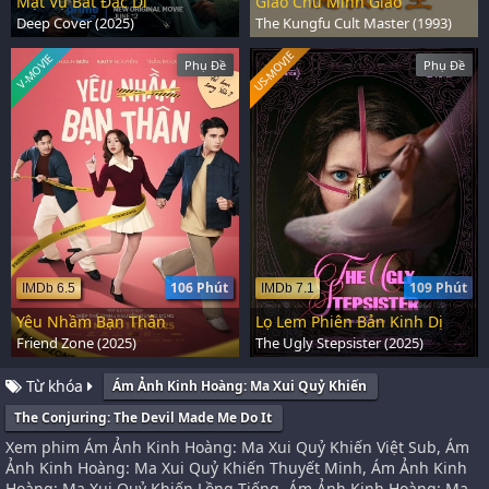
Mật Vụ Bất Đắc Dĩ
Giáo Chủ Minh Giáo
Deep Cover (2025)
The Kungfu Cult Master (1993)
US-MOVIE
V-MOVIE
Phụ Đề
Phụ Đề
106 Phút
109 Phút
IMDb 6.5
IMDb 7.1
Yêu Nhầm Bạn Thân
Lọ Lem Phiên Bản Kinh Dị
Friend Zone (2025)
The Ugly Stepsister (2025)
Từ khóa
Ám Ảnh Kinh Hoàng: Ma Xui Quỷ Khiến
The Conjuring: The Devil Made Me Do It
Xem phim Ám Ảnh Kinh Hoàng: Ma Xui Quỷ Khiến Việt Sub, Ám
Ảnh Kinh Hoàng: Ma Xui Quỷ Khiến Thuyết Minh, Ám Ảnh Kinh
Hoàng: Ma Xui Quỷ Khiến Lồng Tiếng, Ám Ảnh Kinh Hoàng: Ma