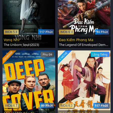
117 Phút
94 Phút
IMDb 5.8
IMDb 6.9
Vong Nhi
Đao Kiếm Phong Ma
The Unborn Soul (2023)
The Legend Of Enveloped Demons (2022)
US-MOVIE
C-MOVIE
Phụ Đề
Lồng Tiếng
99 Phút
107 Phút
IMDb 6.7
IMDb 6.3