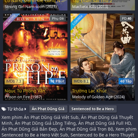
Cô Nàng Mạnh Mẽ Gang Nam Soon
Tập Đoàn Sát Thủ 2
Strong Girl Nam-soon (2023)
Machete Kills (2013)
HK-MOVIE
C-DRAMA
Phụ Đề
PD.
40
98 Phút
40 Tập
IMDb 7.3
IMDb 8.1
Ngục Tù Phong Vân
Trường Lạc Khúc
Prison on Fire (1987)
Melody of Golden Age (2024)
Từ khóa
Án Phạt Dũng Giả
Sentenced to Be a Hero
Xem phim Án Phạt Dũng Giả Việt Sub, Án Phạt Dũng Giả Thuyết
Minh, Án Phạt Dũng Giả Lồng Tiếng, Án Phạt Dũng Giả Full HD,
Án Phạt Dũng Giả Bản Đẹp, Án Phạt Dũng Giả Trọn Bộ, Xem phim
Sentenced to Be a Hero Việt Sub, Sentenced to Be a Hero Thuyết