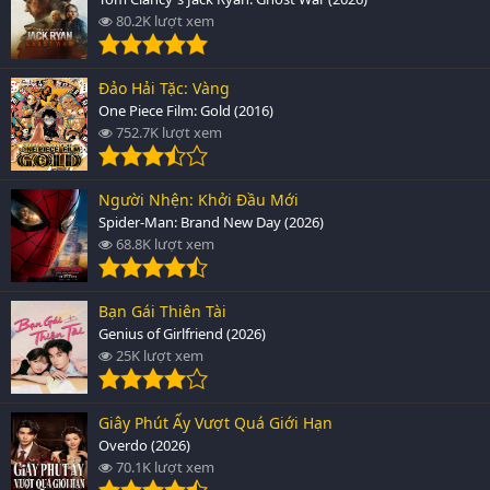
80.2K lượt xem
Đảo Hải Tặc: Vàng
One Piece Film: Gold (2016)
752.7K lượt xem
Người Nhện: Khởi Đầu Mới
Spider-Man: Brand New Day (2026)
68.8K lượt xem
Bạn Gái Thiên Tài
Genius of Girlfriend (2026)
25K lượt xem
Giây Phút Ấy Vượt Quá Giới Hạn
Overdo (2026)
70.1K lượt xem