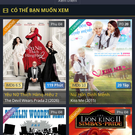
Xem thêm
CÓ THỂ BẠN MUỐN XEM
US-MOVIE
T-DRAMA
Phụ Đề
PD.
20
119 Phút
20 Tập
IMDb 6.5
IMDb 10
Yêu Nữ Thích Hàng Hiệu 2
Nụ Hôn Định Mệnh
The Devil Wears Prada 2 (2026)
Kiss Me (2015)
HK-MOVIE
US-MOVIE
Phụ Đề
Phụ Đề