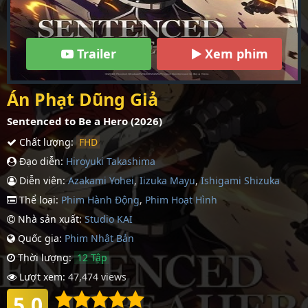
Trailer
Xem phim
Án Phạt Dũng Giả
Sentenced to Be a Hero (2026)
Chất lượng:
FHD
Đạo diễn:
Hiroyuki Takashima
Diễn viên:
Azakami Yohei
,
Iizuka Mayu
,
Ishigami Shizuka
Thể loại:
Phim Hành Động
,
Phim Hoạt Hình
Nhà sản xuất:
Studio KAI
Quốc gia:
Phim Nhậ­t Bản
Thời lượng:
12 Tập
Lượt xem:
47,474 views
5.0