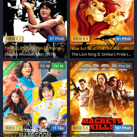
97 Phút
81 Phút
IMDb 6.3
IMDb 6.4
Thiếu Lâm Mộc Nhân Hạng
Vua Sư Tử 2: Niềm Kiêu Hãnh Của Simba
Shaolin Wooden Men (1976)
The Lion King II: Simba's Pride (1998)
US-MOVIE
K-DRAMA
PD.
16
TM.
16
Phụ Đề
16 Tập
107 Phút
IMDb 7.1
IMDb 5.6