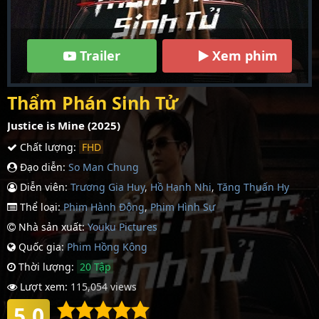
Trailer
Xem phim
Thẩm Phán Sinh Tử
Justice is Mine (2025)
Chất lượng:
FHD
Đạo diễn:
So Man Chung
Diễn viên:
Trương Gia Huy
,
Hồ Hạnh Nhi
,
Tăng Thuấn Hy
Thể loại:
Phim Hành Động
,
Phim Hình Sự
Nhà sản xuất:
Youku Pictures
Quốc gia:
Phim Hồng Kông
Thời lượng:
20 Tập
Lượt xem:
115,054 views
5.0