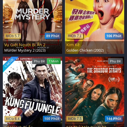
89 Phút
106 Phút
IMDb 5.7
IMDb 7.1
Vụ Giết Người Bí Ẩn 2
Kim Kê
Murder Mystery 2 (2023)
Golden Chicken (2002)
C-MOVIE
Phụ Đề
T.Minh
Phụ Đề
100 Phút
144 Phút
IMDb 6.4
IMDb 7.5