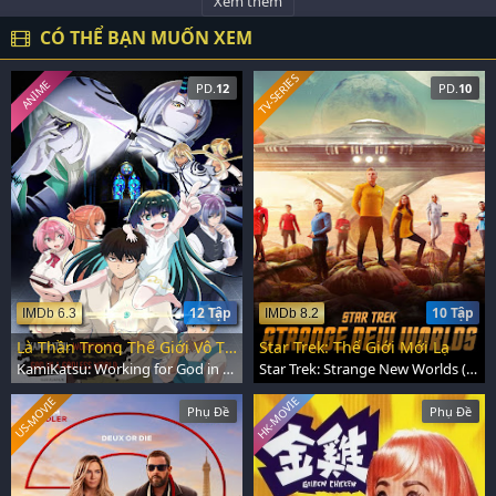
Xem thêm
CÓ THỂ BẠN MUỐN XEM
TV-SERIES
ANIME
PD.
12
PD.
10
12 Tập
10 Tập
IMDb 6.3
IMDb 8.2
Là Thần Trong Thế Giới Vô Thần
Star Trek: Thế Giới Mới Lạ
KamiKatsu: Working for God in a Godless World (2023)
Star Trek: Strange New Worlds (2022)
HK-MOVIE
US-MOVIE
Phụ Đề
Phụ Đề