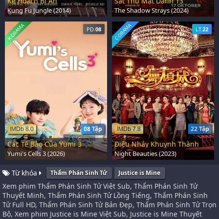
Kế Hoạch Bí Ẩn
Sát Thủ Mật Danh 13
Kung Fu Jungle (2014)
The Shadow Strays (2024)
K-DRAMA
C-DRAMA
PD.
08
LT.
22
08 Tập
22 Tập
IMDb 8.0
IMDb 7.8
Các Tế Bào Của Yumi 3
Điệu Nhảy Khuynh Thành
Yumi's Cells 3 (2026)
Night Beauties (2023)
Từ khóa
Thẩm Phán Sinh Tử
Justice is Mine
Xem phim Thẩm Phán Sinh Tử Việt Sub, Thẩm Phán Sinh Tử
Thuyết Minh, Thẩm Phán Sinh Tử Lồng Tiếng, Thẩm Phán Sinh
Tử Full HD, Thẩm Phán Sinh Tử Bản Đẹp, Thẩm Phán Sinh Tử Trọn
Bộ, Xem phim Justice is Mine Việt Sub, Justice is Mine Thuyết