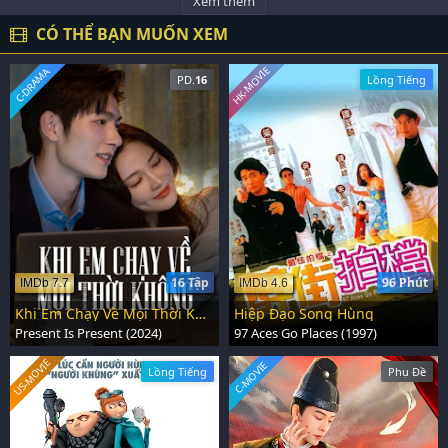
Xem thêm
CÓ THỂ BẠN MUỐN XEM
HK-MOVIE
C-DRAMA
PD.
16
Lồng Tiếng
16 Tập
96 Phút
IMDb 7.7
IMDb 4.6
Khi Em Chạy Về Mọi Thời Không
Hiệp Đạo Song Hùng
Present Is Present (2024)
97 Aces Go Places (1997)
US-MOVIE
C-MOVIE
Lồng Tiếng
Phụ Đề