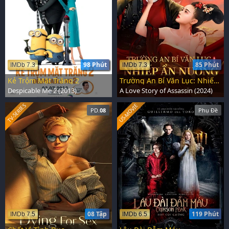
98 Phút
85 Phút
IMDb 7.3
IMDb 7.3
Kẻ Trộm Mặt Trăng 2
Trường An Bí Văn Lục: Nhiếp Ẩn Nương
Despicable Me 2 (2013)
A Love Story of Assassin (2024)
US-MOVIE
TV-SERIES
PD.
08
Phụ Đề
08 Tập
119 Phút
IMDb 7.5
IMDb 6.5