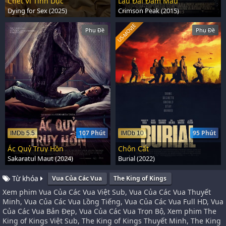
Chết Vì Tình Dục
Lâu Đài Đẫm Máu
Dying for Sex (2025)
Crimson Peak (2015)
US-MOVIE
Phụ Đề
Phụ Đề
107 Phút
95 Phút
IMDb 5.5
IMDb 10
Ác Quỷ Truy Hồn
Chôn Cất
Sakaratul Maut (2024)
Burial (2022)
Từ khóa
Vua Của Các Vua
The King of Kings
Xem phim Vua Của Các Vua Việt Sub, Vua Của Các Vua Thuyết
Minh, Vua Của Các Vua Lồng Tiếng, Vua Của Các Vua Full HD, Vua
Của Các Vua Bản Đẹp, Vua Của Các Vua Trọn Bộ, Xem phim The
King of Kings Việt Sub, The King of Kings Thuyết Minh, The King