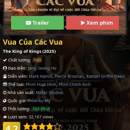
Trailer
Xem phim
Vua Của Các Vua
The King of Kings (2025)
Chất lượng:
FHD
Đạo diễn:
Jang Seong Ho
Diễn viên:
Mark Hamill
,
Pierce Brosnan
,
Roman Griffin Davis
Thể loại:
Phim Hoạt Hình
,
Phim Chính Kịch
Nhà sản xuất:
Mofac Studios
Quốc gia:
Phim Âu Mỹ
Thời lượng:
103 Phút
Lượt xem:
32,167 views
4.2