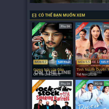
CÓ THỂ BẠN MUỐN XEM
K-MOVIE
T-MOVIE
Phụ Đề
Phụ
109 Phút
105 P
IMDb 6.2
IMDb 5.5
Giọng Nói Lừa Đảo
On The Line (2021)
Tid Noi (2023)
US-MOVIE
K-DRAMA
Phụ Đề
PD.
12
TM