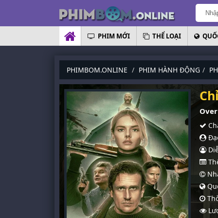
PHIM MỚI
THỂ LOẠI
QUỐC
PHIMBOM.ONLINE
PHIM HÀNH ĐỘNG
PH
Ch
Over
Chấ
Đạo
Diễ
Thể
Nhà
Quố
Thờ
Lượ