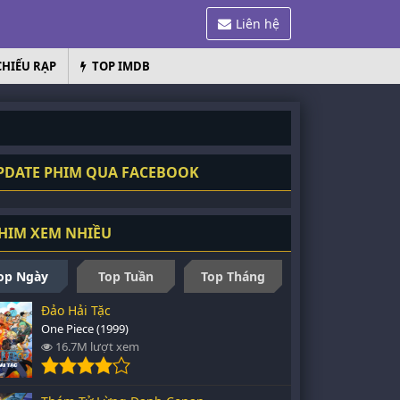
Liên hệ
CHIẾU RẠP
TOP IMDB
DATE PHIM QUA FACEBOOK
HIM XEM NHIỀU
op Ngày
Top Tuần
Top Tháng
Đảo Hải Tặc
One Piece (1999)
16.7M lượt xem