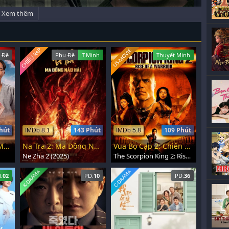
Xem thêm
CHIẾU RẠP
US-MOVIE
 Đề
Phụ Đề
T.Minh
Thuyết Minh
hút
143 Phút
109 Phút
IMDb 8.1
IMDb 5.8
Tình Người Duyên Ma: Ngoại Truyện
Na Tra 2: Ma Đồng Náo Hải
Vua Bọ Cạp 2: Chiến Binh Trỗi Dậy
Ne Zha 2 (2025)
The Scorpion King 2: Rise of a Warrior (2008)
K-DRAMA
C-DRAMA
.
02
PD.
10
PD.
36