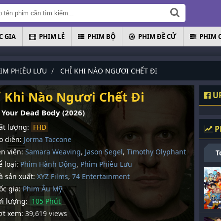
 GIA
PHIM LẺ
PHIM BỘ
PHIM ĐỀ CỬ
PHIM 
IM PHIÊU LƯU
CHỈ KHI NÀO NGƯƠI CHẾT ĐI
ỉ Khi Nào Ngươi Chết Đi
UP
 Your Dead Body (2026)
t lượng:
FHD
P
 diễn:
Jorma Taccone
n viên:
Samara Weaving
,
Jason Segel
,
Timothy Olyphant
T
 loại:
Phim Hành Động
,
Phim Phiêu Lưu
 sản xuất:
XYZ Films
,
74 Entertainment
c gia:
Phim Âu Mỹ
i lượng:
105 Phút
t xem:
39,619 views