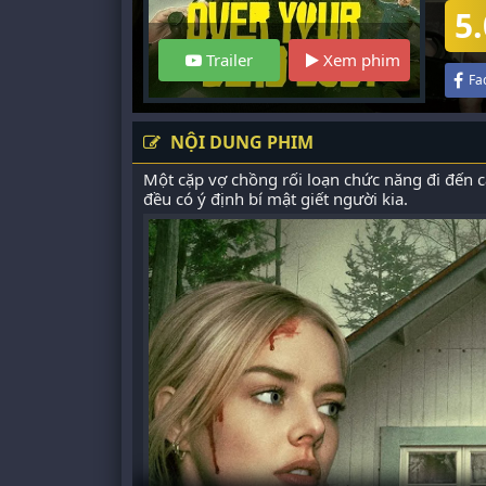
5.
Trailer
Xem phim
Fa
NỘI DUNG PHIM
Một cặp vợ chồng rối loạn chức năng đi đến c
đều có ý định bí mật giết người kia.