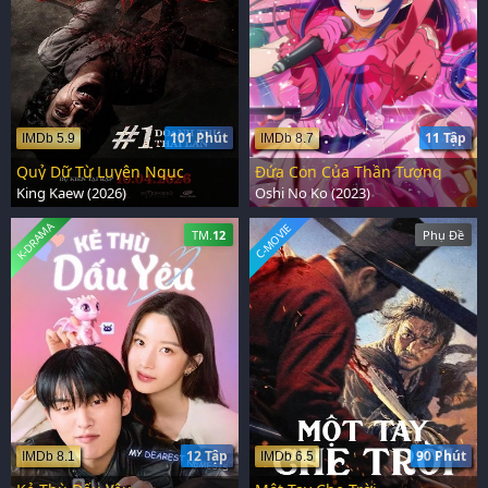
101 Phút
11 Tập
IMDb 5.9
IMDb 8.7
Quỷ Dữ Từ Luyện Ngục
Đứa Con Của Thần Tượng
King Kaew (2026)
Oshi No Ko (2023)
K-DRAMA
C-MOVIE
TM.
12
Phụ Đề
12 Tập
90 Phút
IMDb 8.1
IMDb 6.5