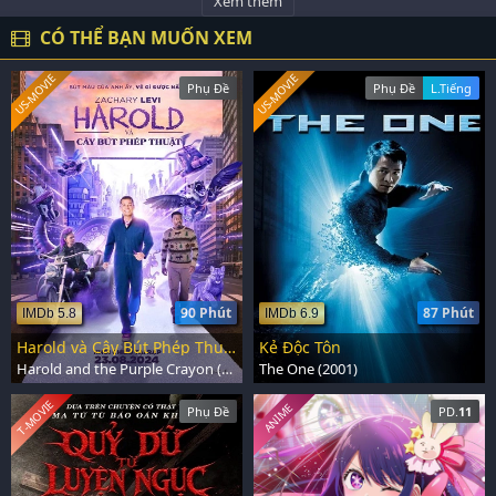
Xem thêm
CÓ THỂ BẠN MUỐN XEM
US-MOVIE
US-MOVIE
Phụ Đề
Phụ Đề
L.Tiếng
90 Phút
87 Phút
IMDb 5.8
IMDb 6.9
Harold và Cây Bút Phép Thuật
Kẻ Độc Tôn
Harold and the Purple Crayon (2024)
The One (2001)
T-MOVIE
ANIME
Phụ Đề
PD.
11