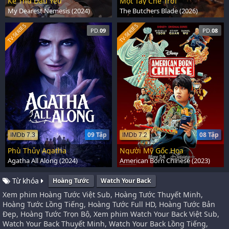
Kẻ Thù Dấu Yêu
Một Tay Che Trời
My Dearest Nemesis (2024)
The Butchers Blade (2026)
TV-SERIES
TV-SERIES
PD.
09
PD.
08
09 Tập
08 Tập
IMDb 7.3
IMDb 7.2
Phù Thủy Agatha
Người Mỹ Gốc Hoa
Agatha All Along (2024)
American Born Chinese (2023)
Từ khóa
Hoàng Tước
Watch Your Back
Xem phim Hoàng Tước Việt Sub, Hoàng Tước Thuyết Minh,
Hoàng Tước Lồng Tiếng, Hoàng Tước Full HD, Hoàng Tước Bản
Đẹp, Hoàng Tước Trọn Bộ, Xem phim Watch Your Back Việt Sub,
Watch Your Back Thuyết Minh, Watch Your Back Lồng Tiếng,