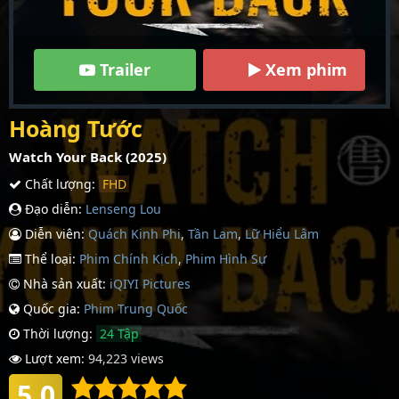
Trailer
Xem phim
Hoàng Tước
Watch Your Back (2025)
Chất lượng:
FHD
Đạo diễn:
Lenseng Lou
Diễn viên:
Quách Kinh Phi
,
Tần Lam
,
Lữ Hiểu Lâm
Thể loại:
Phim Chính Kịch
,
Phim Hình Sự
Nhà sản xuất:
iQIYI Pictures
Quốc gia:
Phim Trung Quốc
Thời lượng:
24 Tập
Lượt xem:
94,223 views
5.0