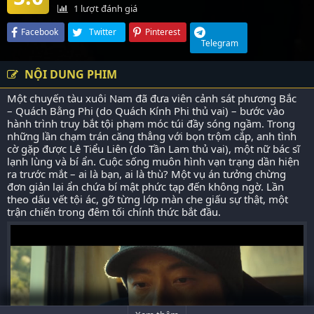
1
lượt đánh giá
Facebook
Twitter
Pinterest
Telegram
NỘI DUNG PHIM
Một chuyến tàu xuôi Nam đã đưa viên cảnh sát phương Bắc
– Quách Bằng Phi (do Quách Kính Phi thủ vai) – bước vào
hành trình truy bắt tội phạm móc túi đầy sóng ngầm. Trong
những lần chạm trán căng thẳng với bọn trộm cắp, anh tình
cờ gặp được Lê Tiểu Liên (do Tần Lam thủ vai), một nữ bác sĩ
lạnh lùng và bí ẩn. Cuộc sống muôn hình vạn trạng dần hiện
ra trước mắt – ai là bạn, ai là thù? Một vụ án tưởng chừng
đơn giản lại ẩn chứa bí mật phức tạp đến không ngờ. Lần
theo dấu vết tội ác, gỡ từng lớp màn che giấu sự thật, một
trận chiến trong đêm tối chính thức bắt đầu.